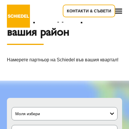
КОНТАКТИ & СЪВЕТИ
Намерете дилър във
всичко
вашия район
Намерете партньор на Schiedel във вашия квартал!
Моля избери