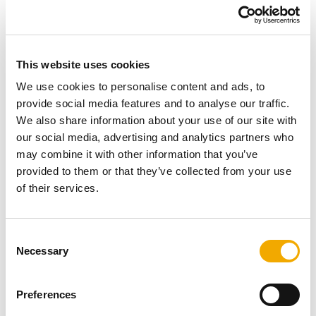
изграждане в сравнение с класическите комини.
Бързина на строителството – до два пъти по-
бързо изграждане в сравнение с класическите
комини.
This website uses cookies
We use cookies to personalise content and ads, to
provide social media features and to analyse our traffic.
We also share information about your use of our site with
our social media, advertising and analytics partners who
may combine it with other information that you’ve
provided to them or that they’ve collected from your use
of their services.
C
Necessary
o
ПРОИЗВОДСТВЕНА
n
s
ПРОГРАМА
Preferences
e