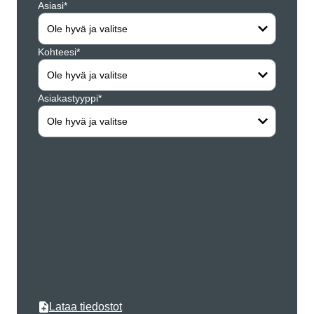
Asiasi*
Yritys*
Ole hyvä ja valitse
Kohteesi*
Etunim
Ole hyvä ja valitse
Asiakastyyppi*
Sukun
Ole hyvä ja valitse
Katusi
Postin
Kaupun
Lataa tiedostot