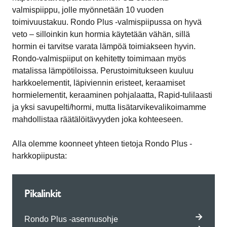
valmispiippu, jolle myönnetään 10 vuoden
toimivuustakuu. Rondo Plus -valmispiipussa on hyvä
veto – silloinkin kun hormia käytetään vähän, sillä
hormin ei tarvitse varata lämpöä toimiakseen hyvin.
Rondo-valmispiiput on kehitetty toimimaan myös
matalissa lämpötiloissa. Perustoimitukseen kuuluu
harkkoelementit, läpiviennin eristeet, keraamiset
hormielementit, keraaminen pohjalaatta, Rapid-tulilaasti
ja yksi savupelti/hormi, mutta lisätarvikevalikoimamme
mahdollistaa räätälöitävyyden joka kohteeseen.
Alla olemme koonneet yhteen tietoja Rondo Plus -
harkkopiipusta:
Pikalinkit
Rondo Plus -asennusohje