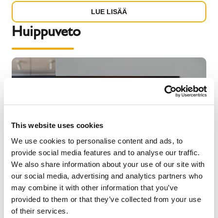
LUE LISÄÄ
Huippuveto
This website uses cookies
We use cookies to personalise content and ads, to
provide social media features and to analyse our traffic.
We also share information about your use of our site with
our social media, advertising and analytics partners who
may combine it with other information that you’ve
provided to them or that they’ve collected from your use
Rondo Plus -valmispiipussa on hyvä veto – silloinkin
of their services.
kun hormia käytetään vähän. Hormin ei tarvitse varata