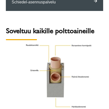
Schiedel-asennuspalvelu
Soveltuu kaikille polttoaineille