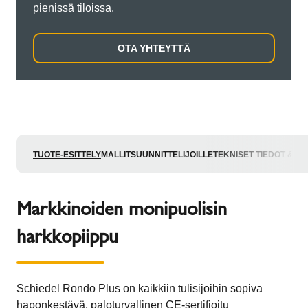
pienissä tiloissa.
OTA YHTEYTTÄ
TUOTE-ESITTELY
MALLIT
SUUNNITTELIJOILLE
TEKNISET TIEDOT & P
Markkinoiden monipuolisin
harkkopiippu
Schiedel Rondo Plus on kaikkiin tulisijoihin sopiva
haponkestävä, paloturvallinen CE-sertifioitu