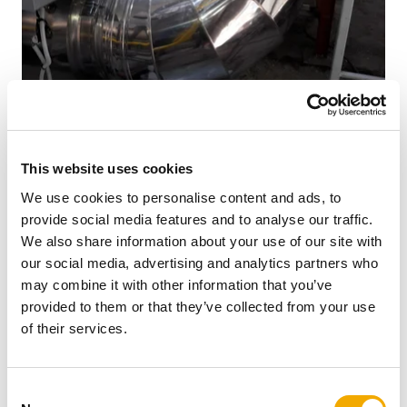
Sekä sisäputki että ulkokuori on laserhitsattu
puskusaumalla. Laserhitsauksen ja äärimmäisen
This website uses cookies
mittatarkkuuden ansiosta muhviliitos on erittäin laadukas
ja tiivis taaten hormin tukevuuden ja mittatarkkuuden.
We use cookies to personalise content and ads, to
Erikoisrakenne pantaliitoksineen takaa nopean ja
provide social media features and to analyse our traffic.
helpon asennuksen sekä turvallisen käytön. Tämä
We also share information about your use of our site with
tarkoittaa, että jopa 3 metriä voidaan asentaa vapaasti
our social media, advertising and analytics partners who
seisovaksi viimeisen tuennan jälkeen ongelmitta.
may combine it with other information that you’ve
provided to them or that they’ve collected from your use
LUE LISÄÄ
of their services.
Galleria (kuvat ja videot)
C