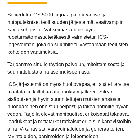
Schiedelin ICS 5000 tarjoaa paloturvalliset ja
huipputekniset teollisuuden järjestelmät vaativampiin
käyttökohteisiin. Valikoimastamme löydät
ruostumattomasta teräksestä valmistetun ICS-
järjestelmän, joka on suunniteltu vastaamaan teollisten
kohteiden vaatimuksia.
Tarjoamme sinulle täyden palvelun, mitoittamisesta ja
suunnittelusta aina asennukseen asti.
ICS-järjestelmä on myös huoltovapaa, eli sitä ei tarvitse
maalata tai kiillottaa asennuksen jälkeen. Sileän
sisäputken ja hyvin suunniteltujen mutkien ansiosta
nuohoaminen onnistuu helposti ja takaa hormille hyvän
vedon. Tarjolla olevat monipuoliset erikoisosat takaavat
laadukkaat ja mittatarkat ratkaisut erilaisiin kanavistoihin
aina IV-kanavista, varavoimaloiden ja generaattorien,
ravintoloiden, panimoiden ja leipomoiden