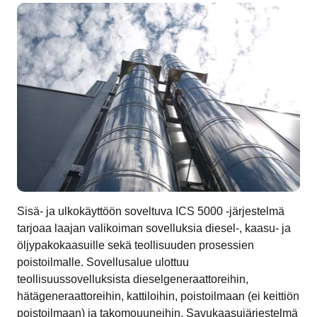
Sisä- ja ulkokäyttöön soveltuva ICS 5000 -järjestelmä
tarjoaa laajan valikoiman sovelluksia diesel-, kaasu- ja
öljypakokaasuille sekä teollisuuden prosessien
poistoilmalle. Sovellusalue ulottuu
teollisuussovelluksista dieselgeneraattoreihin,
hätägeneraattoreihin, kattiloihin, poistoilmaan (ei keittiön
poistoilmaan) ja takomouuneihin. Savukaasujärjestelmä