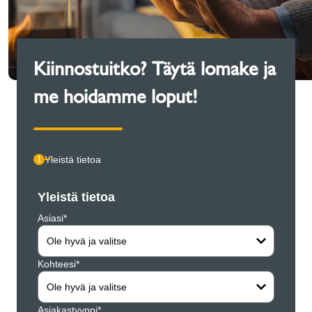
Kiinnostuitko? Täytä lomake ja
me hoidamme loput!
Yleistä tietoa
1
Yleistä tietoa
Henki
Asiasi*
Yritys*
Ole hyvä ja valitse
Kohteesi*
Etunim
Ole hyvä ja valitse
Asiakastyyppi*
Sukun