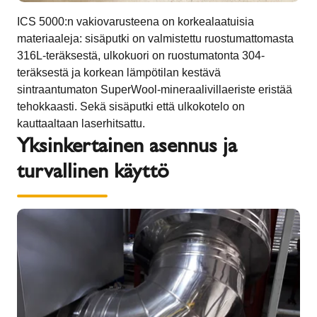
ICS 5000:n vakiovarusteena on korkealaatuisia
materiaaleja: sisäputki on valmistettu ruostumattomasta
316L-teräksestä, ulkokuori on ruostumatonta 304-
teräksestä ja korkean lämpötilan kestävä
sintraantumaton SuperWool-mineraalivillaeriste eristää
tehokkaasti. Sekä sisäputki että ulkokotelo on
kauttaaltaan laserhitsattu.
Yksinkertainen asennus ja
turvallinen käyttö