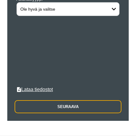
Ole hyvä ja valitse
Katusi
Postin
Kaupun
Lataa tiedostot
SEURAAVA