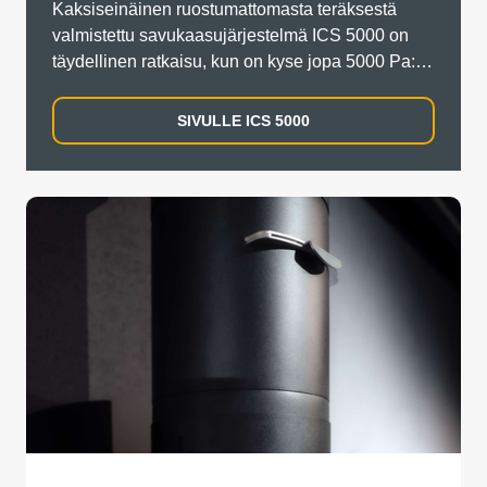
Kaksiseinäinen ruostumattomasta teräksestä
valmistettu savukaasujärjestelmä ICS 5000 on
täydellinen ratkaisu, kun on kyse jopa 5000 Pa:n
ali- ja/tai ylipaineista ja korkeista savukaasujen
lämpötiloista. Se tarjoaa monenlaisia
SIVULLE ICS 5000
käyttömahdollisuuksia teollisiin sovelluksiin.