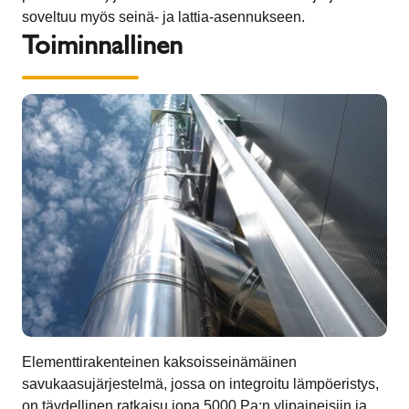
soveltuu myös seinä- ja lattia-asennukseen.
Toiminnallinen
Elementtirakenteinen kaksoisseinämäinen
savukaasujärjestelmä, jossa on integroitu lämpöeristys,
on täydellinen ratkaisu jopa 5000 Pa:n ylipaineisiin ja