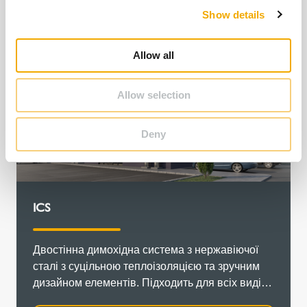
Show details
t
i
o
Allow all
n
Allow selection
Deny
ICS
Двостінна димохідна система з нержавіючої
сталі з суцільною теплоізоляцією та зручним
дизайном елементів. Підходить для всіх видів
палива.