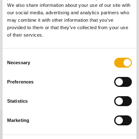
встик.
We also share information about your use of our site with
Просте встановлення та
our social media, advertising and analytics partners who
may combine it with other information that you’ve
безпечна експлуатація
provided to them or that they’ve collected from your use
of their services.
Внутрішня труба і зовнішня оболонка безперервно
зварені встик. У роз'ємну частину зовнішньої
C
Necessary
оболонки вставляється манжетне ущільнення.
o
Внутрішня і зовнішня труби з нержавіючої сталі
n
мають профільоване гніздове з'єднання, а притискна
s
Preferences
стрічка знаходиться в прямому контакті.
e
n
ЧИТАТИ ДАЛІ
t
Statistics
S
e
Marketing
l
Інші цікаві матеріали
e
c