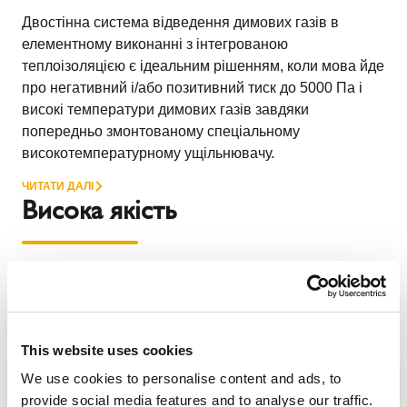
Двостінна система відведення димових газів в
елементному виконанні з інтегрованою
теплоізоляцією є ідеальним рішенням, коли мова йде
про негативний і/або позитивний тиск до 5000 Па і
високі температури димових газів завдяки
попередньо змонтованому спеціальному
високотемпературному ущільнювачу.
ЧИТАТИ ДАЛІ
Висока якість
ICS 5000 стандартно поставляється з високоякісних
матеріалів: внутрішня труба виготовлена з
нержавіючої сталі 316L, а зовнішній корпус - з
нержавіючої сталі 304. Високотемпературна ізоляція
This website uses cookies
з мінеральної вати забезпечує ефективну ізоляцію.
We use cookies to personalise content and ads, to
Як внутрішня труба, так і зовнішній корпус зварені
provide social media features and to analyse our traffic.