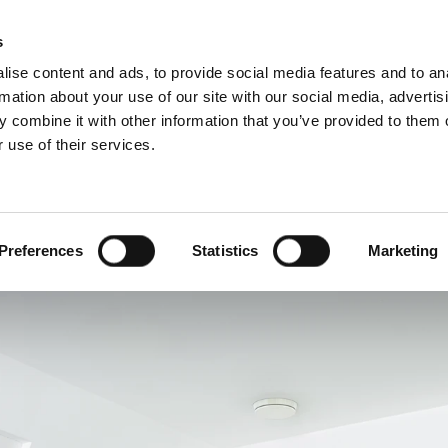
s
ise content and ads, to provide social media features and to an
rmation about your use of our site with our social media, advertis
 combine it with other information that you’ve provided to them o
 use of their services.
галузі
Сервіс
Для професіоналів
Бенілюкс (англійська)
Боснія
Preferences
Statistics
Marketing
Латвія
а
Польща
ина
Словенія
Фінляндія
ія
Швеція