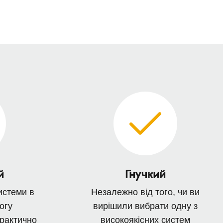
й
Гнучкий
истеми в
Незалежно від того, чи ви
огу
вирішили вибрати одну з
практично
високоякісних систем