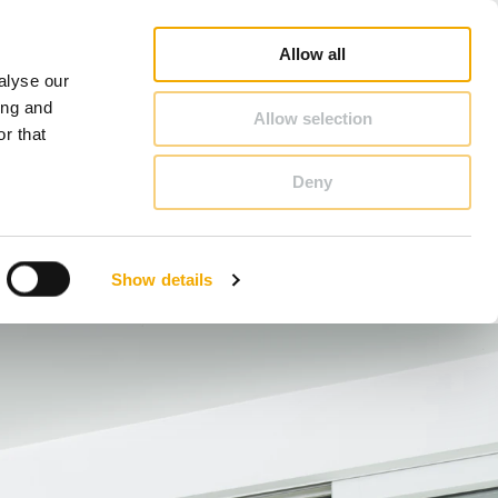
Пошук продавця-консультанта
Кар'єра
Про Schiedel
Україна
Allow all
alyse our
КОНТАКТИ & КОНСУЛЬТАЦІЇ
ing and
Allow selection
r that
Deny
Бенілюкс (голландська)
Великобританія
Show details
Литва
Румунія
Угорщина
Хорватія