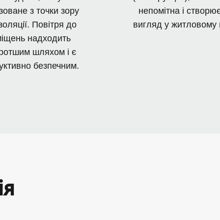
зоване з точки зору
непомітна і створю
золяції. Повітря до
вигляд у житловому 
іщень надходить
ротшим шляхом і є
уктивно безпечним.
ія