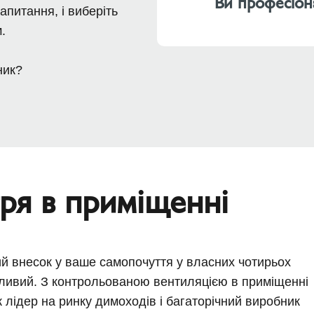
Ви професіон
апитання, і виберіть
.
ник?
ря в приміщенні
ий внесок у ваше самопочуття у власних чотирьох
жливий. З контрольованою вентиляцією в приміщенні
 лідер на ринку димоходів і багаторічний виробник