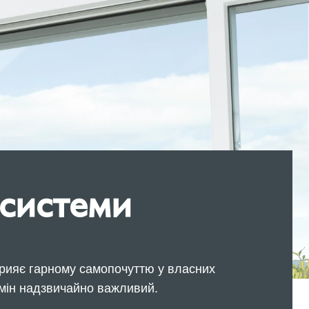
 системи
прияє гарному самопочуттю у власних
бмін надзвичайно важливий.