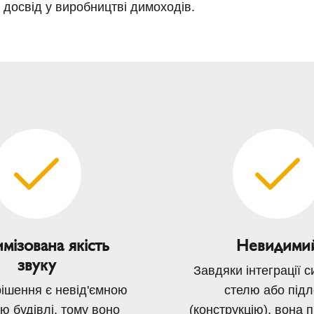
досвід у виробництві димоходів.
мізована якість
Невидими
звуку
Завдяки інтеграції с
ішення є невід'ємною
стелю або підл
ю будівлі, тому воно
(конструкцію), вона 