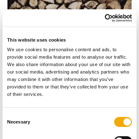
This website uses cookies
We use cookies to personalise content and ads, to
provide social media features and to analyse our traffic.
We also share information about your use of our site with
our social media, advertising and analytics partners who
may combine it with other information that you’ve
Trajnost in varstvo podnebja sta za vse nas izjemno
provided to them or that they’ve collected from your use
pomembni temi. Kot proizvajalci in potrošniki smo
of their services.
odgovorni za zavestno izbiro in uporabo energetskih
virov. Uporaba drv v Evropi prihrani na milijone ton CO₂
in pomembno prispeva k zmanjšanju toplogrednih
C
plinov.
Necessary
o
n
PREBERITE VEČ
s