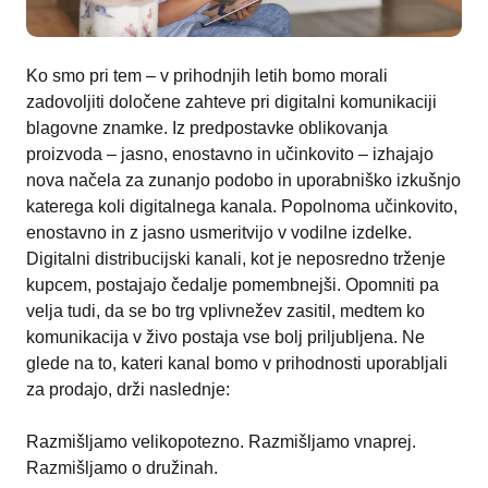
Ko smo pri tem – v prihodnjih letih bomo morali
zadovoljiti določene zahteve pri digitalni komunikaciji
blagovne znamke. Iz predpostavke oblikovanja
proizvoda – jasno, enostavno in učinkovito – izhajajo
nova načela za zunanjo podobo in uporabniško izkušnjo
katerega koli digitalnega kanala. Popolnoma učinkovito,
enostavno in z jasno usmeritvijo v vodilne izdelke.
Digitalni distribucijski kanali, kot je neposredno trženje
kupcem, postajajo čedalje pomembnejši. Opomniti pa
velja tudi, da se bo trg vplivnežev zasitil, medtem ko
komunikacija v živo postaja vse bolj priljubljena. Ne
glede na to, kateri kanal bomo v prihodnosti uporabljali
za prodajo, drži naslednje:
Razmišljamo velikopotezno. Razmišljamo vnaprej.
Razmišljamo o družinah.