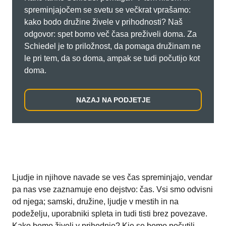
spreminjajočem se svetu se večkrat vprašamo:
kako bodo družine živele v prihodnosti? Naš
odgovor: spet bomo več časa preživeli doma. Za
Schiedel je to priložnost, da pomaga družinam ne
le pri tem, da so doma, ampak se tudi počutijo kot
doma.
NAZAJ NA PODJETJE
Ljudje in njihove navade se ves čas spreminjajo, vendar
pa nas vse zaznamuje eno dejstvo: čas. Vsi smo odvisni
od njega; samski, družine, ljudje v mestih in na
podeželju, uporabniki spleta in tudi tisti brez povezave.
Kako bomo živeli v prihodnje? Kje se bomo počutili