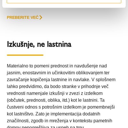
družine v Evropi.
PREBERITE VEČ
Izkušnje, ne lastnina
Materialno to pomeni prednost in navdušenje nad
jasnim, enostavnim in učinkovitim oblikovanjem ter
zavračanje kopičenja lastnine in navlake. V splošnem
lahko predvidimo, da bodo stranke v prihodnje več
vrednosti namenjale izkušnji v zvezi z izdelkom
(občutek, prednosti, oblika, itd.) kot le lastnini. Ta
čustveni odnos s potrošnim izdelkom je pomembnejši
kot lastništvo. Zato je implementacija dodatnih
značilnosti, zgodb in mreženja v kontekstu pametnih
domov nepogrešljiva za uspeh na trgu.