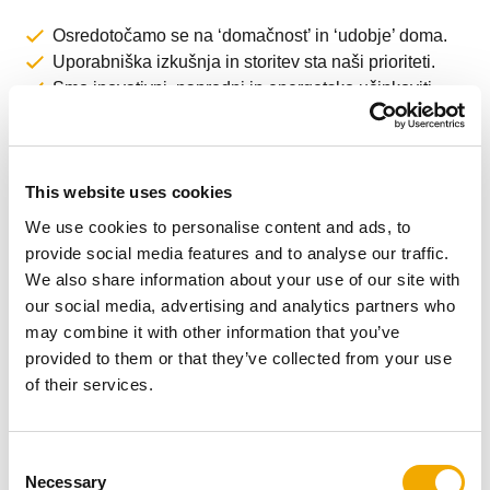
Osredotočamo se na ‘domačnost’ in ‘udobje’ doma.
Uporabniška izkušnja in storitev sta naši prioriteti.
Smo inovativni, napredni in energetsko učinkoviti.
Naši izdelki so privlačni, jasni, trajni in odlično
izdelani.
Zagovarjamo jasnost, enostavnost in učinkovitost.
This website uses cookies
We use cookies to personalise content and ads, to
provide social media features and to analyse our traffic.
Več časa preživimo doma
We also share information about your use of our site with
our social media, advertising and analytics partners who
may combine it with other information that you’ve
provided to them or that they’ve collected from your use
of their services.
C
Necessary
o