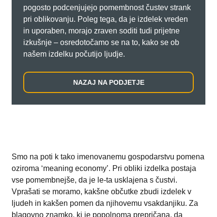
pogosto podcenjujejo pomembnost čustev strank
pri oblikovanju. Poleg tega, da je izdelek vreden
in uporaben, morajo zraven soditi tudi prijetne
izkušnje – osredotočamo se na to, kako se ob
našem izdelku počutijo ljudje.
NAZAJ NA PODJETJE
Smo na poti k tako imenovanemu gospodarstvu pomena
oziroma ‘meaning economy’. Pri obliki izdelka postaja
vse pomembnejše, da je le-ta usklajena s čustvi.
Vprašati se moramo, kakšne občutke zbudi izdelek v
ljudeh in kakšen pomen da njihovemu vsakdanjiku. Za
blagovno znamko, ki je popolnoma prepričana, da