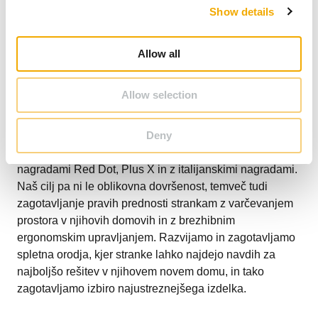
Show details
t
i
o
Allow all
n
Pri Schiedlu se učimo in rastemo s strankami.
Oblikujemo in stalno prilagajamo rešitve glede na
Allow selection
potrebe strank in ustvarjamo izdelke, ki presegajo
obstoječe standarde. Da bi izboljšali naše veščine in
Deny
izdelke, izvajamo redne delavnice za oblikovanje. Naše
stremljenje k odličnosti v oblikovanju je bilo nagrajeno z
nagradami Red Dot, Plus X in z italijanskimi nagradami.
Naš cilj pa ni le oblikovna dovršenost, temveč tudi
zagotavljanje pravih prednosti strankam z varčevanjem
prostora v njihovih domovih in z brezhibnim
ergonomskim upravljanjem. Razvijamo in zagotavljamo
spletna orodja, kjer stranke lahko najdejo navdih za
najboljšo rešitev v njihovem novem domu, in tako
zagotavljamo izbiro najustreznejšega izdelka.