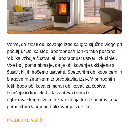
Vemo, da zlasti oblikovanje izdelka igra ključno vlogo pri
počutju. ‘Oblika sledi uporabnosti’ lahko tako postane
‘oblika vzbuja čustva’ ali ‘uporabnost ustvari izkušnje’.
Vse bolj pomembno je, da je oblikovanje usklajeno s
čustvi, ki jih hočemo ustvariti. Svetovnim oblikovalcem in
blagovnim znamkam to predstavlja izziv. V prihodnjih
letih bodo oblikovalci morali oblikovati za čustva,
izkušnje in kontekst – ta zahteva izvira iz
oglaševalskega sveta in znamčenja ter se pripravlja na
pomembno vlogo pri oblikovanju izdelka.
PREBERITE VEČ