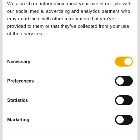
prav tako.
We also share information about your use of our site with
Naše stranke nam vedno lahko zaupajo, da je
our social media, advertising and analytics partners who
varnost naših izdelkov zelo visoka, od dimnikov, peči
may combine it with other information that you’ve
do prezračevalnih sistemov.
provided to them or that they’ve collected from your use
of their services.
Poslušamo, ustvarjamo in rastemo
C
Necessary
o
n
s
Preferences
e
n
t
Statistics
S
e
Marketing
l
e
c