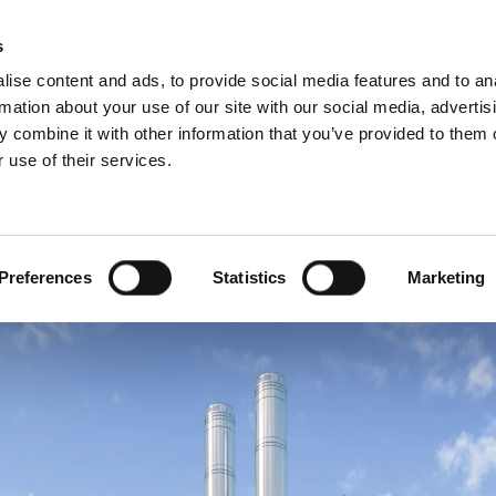
Schiedel Profi
Iska
s
ise content and ads, to provide social media features and to an
rmation about your use of our site with our social media, advertis
 combine it with other information that you’ve provided to them o
 use of their services.
a strokovnjake
angleščina)
Benelux (francoščina)
Bosna
Preferences
Statistics
Marketing
Francija
Litva
Poljska
Srbija
Švedska