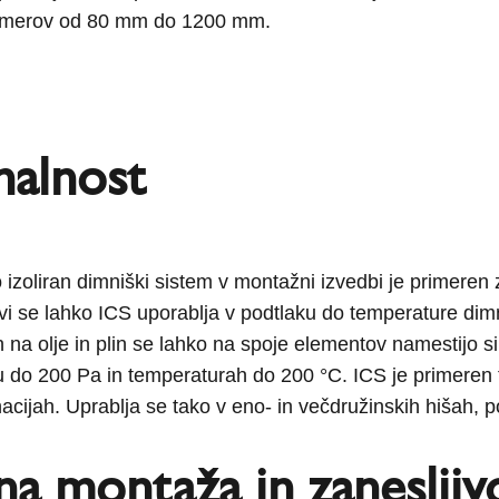
 premerov od 80 mm do 1200 mm.
nalnost
 izoliran dimniški sistem v montažni izvedbi je primeren z
ivi se lahko ICS uporablja v podtlaku do temperature dim
h na olje in plin se lahko na spoje elementov namestijo si
u do 200 Pa in temperaturah do 200 °C. ICS je primeren 
cijah. Uprablja se tako v eno- in večdružinskih hišah, posl
a montaža in zanesljiv