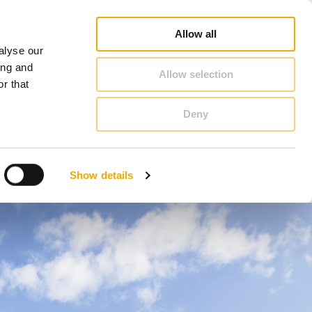
nje prodajnega svetovalca
Prospekti in brošure
Kariera
O Schiedlu
Slovenija
Allow all
alyse our
KONTAKT IN SVETOVANJE
ing and
Allow selection
r that
Deny
Benelux (nizozemščina)
Danska
Show details
Hrvaška
Madžarska
Romunija
Ukrajina
Švica