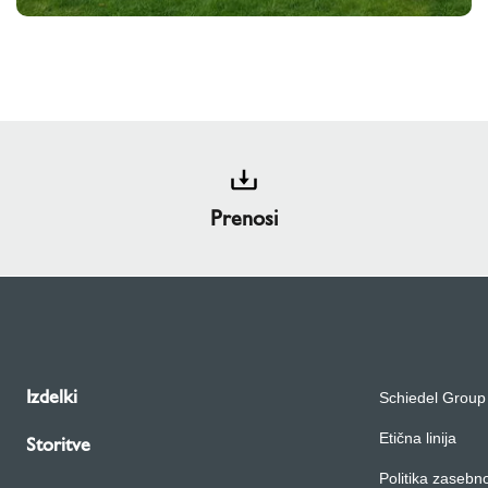
Prenosi
Izdelki
Schiedel Group
Etična linija
Storitve
Politika zasebno