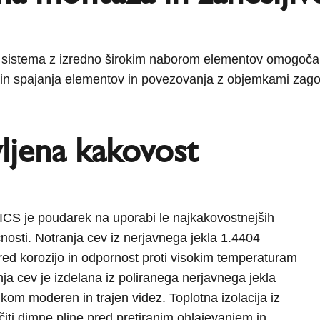
sistema z izredno širokim naborom elementov omogoča 
čin spajanja elementov in povezovanja z objemkami zagota
ljena kakovost
 ICS je poudarek na uporabi le najkakovostnejših
nosti. Notranja cev iz nerjavnega jekla 1.4404
red korozijo in odpornost proti visokim temperaturam
ja cev je izdelana iz poliranega nerjavnega jekla
kom moderen in trajen videz. Toplotna izolacija iz
iti dimne pline pred pretiranim ohlajevanjem in