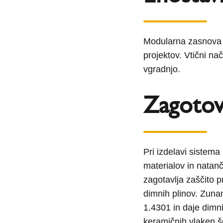
Modularna zasnova 
projektov. Vtični na
vgradnjo.
Zagotov
Pri izdelavi sistema
materialov in natanč
zagotavlja zaščito p
dimnih plinov. Zunan
1.4301 in daje dimni
keramičnih vlaken šč