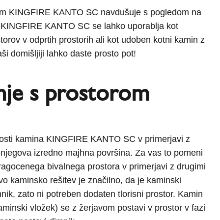
stem KINGFIRE KANTO SC navdušuje s pogledom na
i. KINGFIRE KANTO SC se lahko uporablja kot
storov v odprtih prostorih ali kot udoben kotni kamin z
ši domišljiji lahko daste prosto pot!
nje s prostorom
nosti kamina KINGFIRE KANTO SC v primerjavi z
e njegova izredno majhna površina. Za vas to pomeni
dragocenega bivalnega prostora v primerjavi z drugimi
vo kaminsko rešitev je značilno, da je kaminski
nik, zato ni potreben dodaten tlorisni prostor. Kamin
minski vložek) se z žerjavom postavi v prostor v fazi