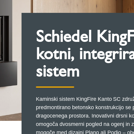
Schiedel KingF
kotni, integrir
sistem
Kaminski sistem KingFire Kanto SC združ
predmontirano betonsko konstrukcijo se p
dragocenega prostora. Inovativni drsni ko
omogoča dvosmerni pogled na ogenj in zra
mogoče med dizajni Plano ali Podio – obe 