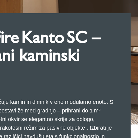
ire Kanto SC –
ani kaminski
uje kamin in dimnik v eno modularno enoto. S
ostavi že med gradnjo – prihrani do 1 m²
tni okvir se elegantno skrije za oblogo,
kotesni režim za pasivne objekte . Izbirati je
različici navdušujeta s funkcionalnostjo in