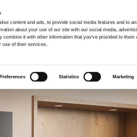
Schiedel Profi
Iska
s
ise content and ads, to provide social media features and to an
rmation about your use of our site with our social media, advertis
 combine it with other information that you’ve provided to them o
 use of their services.
a strokovnjake
angleščina)
Benelux (francoščina)
Danska
Preferences
Statistics
Marketing
Hrvaška
Madžarska
Romunija
Ukrajina
Švica