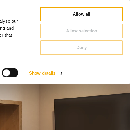
nje prodajnega svetovalca
Prospekti in brošure
Kariera
O Schiedlu
Slovenija
Allow all
alyse our
KONTAKT IN SVETOVANJE
ing and
Allow selection
r that
Deny
Benelux (nizozemščina)
Estonija
Show details
Italija
Nemčija
Slovaška
Velika Britanija