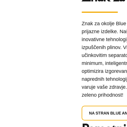
Znak za okolje Blue 
prijazne izdelke. 
inovativne tehnolog
izpuščenih plinov. V
učinkovitim separat
minimum, inteligent
optimizira izgorevan
naprednih tehnologij
varuje vaše zdravje
zeleno prihodnost!
NA STRAN BLUE A