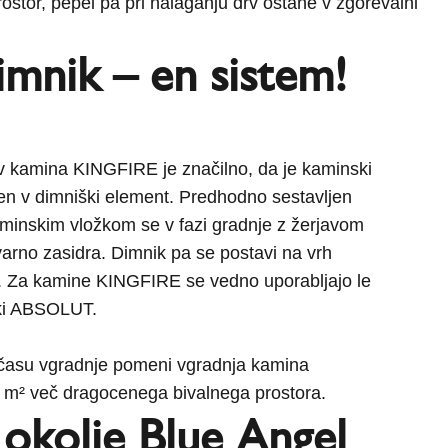
ostor, pepel pa pri nalaganju drv ostane v zgorevalni
imnik – en sistem!
ev kamina KINGFIRE je značilno, da je kaminski
jen v dimniški element. Predhodno sestavljen
minskim vložkom se v fazi gradnje z žerjavom
varno zasidra. Dimnik pa se postavi na vrh
 Za kamine KINGFIRE se vedno uporabljajo le
iki ABSOLUT.
 času vgradnje pomeni vgradnja kamina
 m² več dragocenega bivalnega prostora.
 okolje Blue Angel