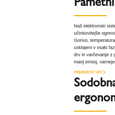
Pametni
Naš elektronski sis
učinkovitejše ogreva
Gorivo, temperatura
usklajeni v vsaki fa
drv in varčevanje z
manj emisij, varneje
PREBERITE VEČ
Sodobna
ergonom