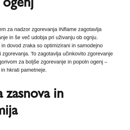
 ogenj
tem za nadzor zgorevanja INflame zagotavlja
nje in še več udobja pri uživanju ob ognju.
 in dovod zraka so optimizirani in samodejno
zi zgorevanja. To zagotavlja učinkovito zgorevanje
 gorivom za boljše zgorevanje in popoln ogenj –
 in hkrati pametneje.
 zasnova in
ija