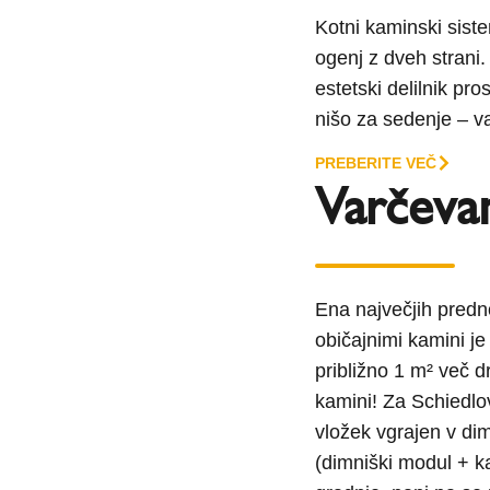
Kotni kaminski si
ogenj z dveh stran
estetski delilnik pro
nišo za sedenje – va
PREBERITE VEČ
Varčeva
Ena največjih pred
običajnimi kamini j
približno 1 m² več 
kamini! Za Schiedlo
vložek vgrajen v dim
(dimniški modul + ka