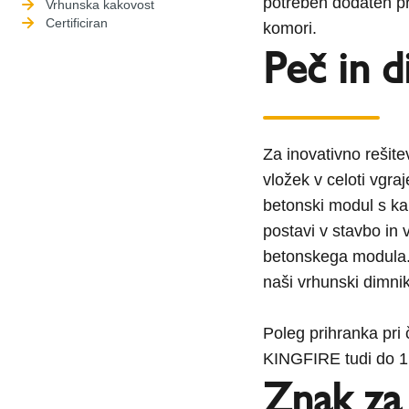
potreben dodaten pr
Vrhunska kakovost
Certificiran
komori.
Peč in d
Za inovativno rešit
vložek v celoti vgra
betonski modul s ka
postavi v stavbo in 
betonskega modula.
naši vrhunski dimn
Poleg prihranka pri
KINGFIRE tudi do 1
Znak za