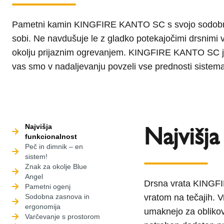
Pametni kamin KINGFIRE KANTO SC s svojo sodobno o
sobi. Ne navdušuje le z gladko potekajočimi drsnimi vr
okolju prijaznim ogrevanjem. KINGFIRE KANTO SC je
vas smo v nadaljevanju povzeli vse prednosti sistema
Najvišja
Najvišja
funkcionalnost
Peč in dimnik – en
sistem!
Znak za okolje Blue
Angel
Drsna vrata KINGFI
Pametni ogenj
Sodobna zasnova in
vratom na tečajih. V
ergonomija
umaknejo za obliko
Varčevanje s prostorom