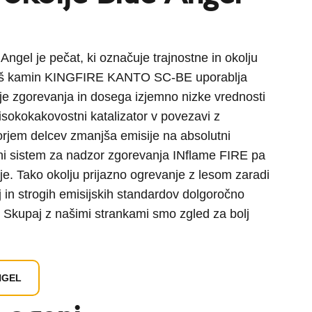
Angel je pečat, ki označuje trajnostne in okolju
Naš kamin KINGFIRE KANTO SC-BE uporablja
ije zgorevanja in dosega izjemno nizke vrednosti
isokokakovostni katalizator v povezavi z
orjem delcev zmanjša emisije na absolutni
ni sistem za nadzor zgorevanja INflame FIRE pa
je. Tako okolju prijazno ogrevanje z lesom zaradi
 in strogih emisijskih standardov dolgoročno
. Skupaj z našimi strankami smo zgled za bolj
NGEL