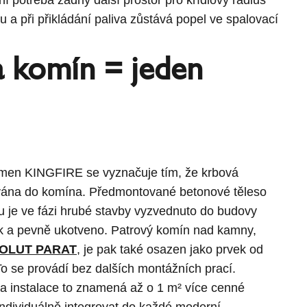
 a při přikládání paliva zůstává popel ve spalovací
 komín = jeden
kamen KINGFIRE se vyznačuje tím, že krbová
rována do komína. Předmontované betonové těleso
u je ve fázi hrubé stavby vyzvednuto do budovy
ek a pevně ukotveno. Patrový komín nad kamny,
OLUT PARAT
,
je pak také osazen jako prvek od
To se provádí bez dalších montážních prací.
a instalace to znamená až o 1 m² více cenné
individuálně integrovat do každé moderní