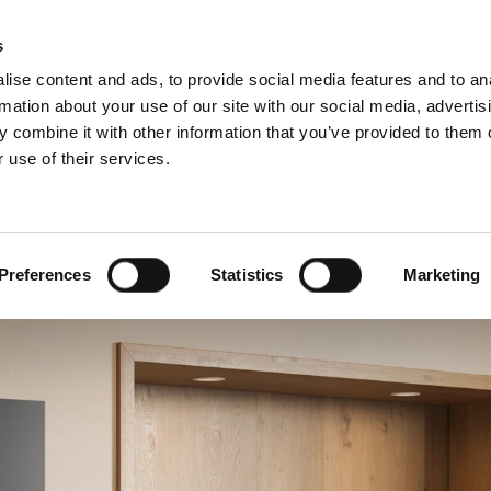
Rádce pro komíny a kamna
Sc
s
ise content and ads, to provide social media features and to an
rmation about your use of our site with our social media, advertis
 combine it with other information that you’ve provided to them o
 use of their services.
o profesionály
Francouzština)
Benelux (Holandsky)
ko
Dánsko
Preferences
Statistics
Marketing
Itálie
Norsko
Rumunsko
Ukrajina
Švýcarsko