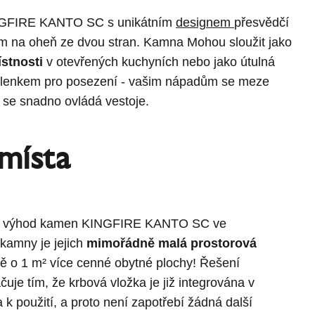
GFIRE KANTO SC s unikátním
designem
přesvědčí
 na oheň ze dvou stran. Kamna Mohou sloužit jako
ístnosti
v otevřených kuchyních nebo jako útulná
klenkem pro posezení - vašim nápadům se meze
 se snadno ovládá vestoje.
místa
ch výhod kamen KINGFIRE KANTO SC ve
kamny je jejich
mimořádně malá prostorová
žně o 1 m² více cenné obytné plochy! Řešení
je tím, že krbová vložka je již integrována v
k použití, a proto není zapotřebí žádná další