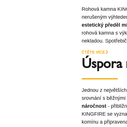
Rohová kamna KIN
nerušeným výhledem
estetický předěl m
rohová kamna s vý
nekladou. Spotřebič
ČTĚTE VÍCE
Úspora 
Jednou z největší
srovnání s běžnými 
náročnost
- přibli
KINGFIRE se vyznaču
komínu a připravena 