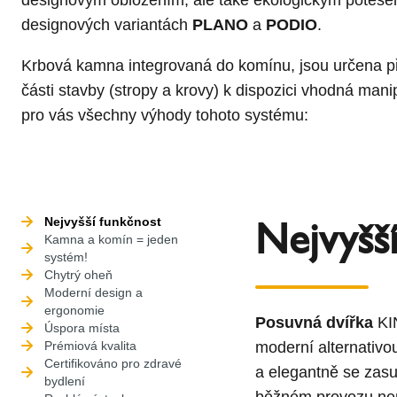
designových variantách
PLANO
a
PODIO
.
Krbová kamna integrovaná do komínu, jsou určena před
části stavby (stropy a krovy) k dispozici vhodná mani
pro vás všechny výhody tohoto systému:
Nejvyšš
Nejvyšší funkčnost
Kamna a komín = jeden
systém!
Chytrý oheň
Moderní design a
ergonomie
Posuvná dvířka
KI
Úspora místa
Prémiová kvalita
moderní alternativo
Certifikováno pro zdravé
a elegantně se zasu
bydlení
běžném provozu není