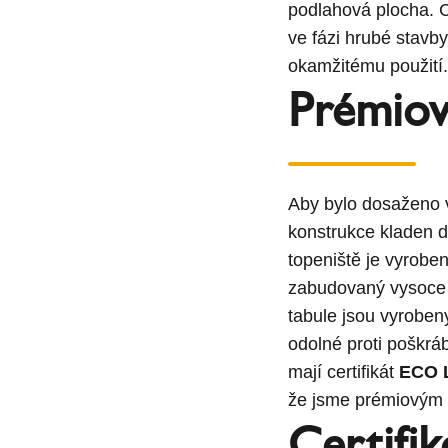
podlahová plocha. C
ve fázi hrubé stavb
okamžitému použití.
Prémiová
Aby bylo dosaženo v
konstrukce kladen d
topeniště je vyrobe
zabudovaný vysoce 
tabule jsou vyrobe
odolné proti poškr
mají certifikát
ECO 
že jsme prémiovým
Certifi