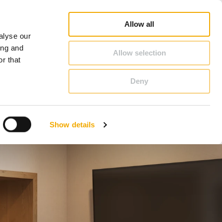
hiedel Profi
Vyhledat poradce
Vyhledat partnera
O Schiedel
Česká republika
Allow all
alyse our
KONTAKT & PORADENSTVÍ
ing and
Allow selection
r that
Deny
Bosna
Estonsko
Show details
Litva
Německo
Slovensko
Velká Británie