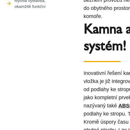
Rychlá výstavba,
okamžitě funkční
do obytného prostoru
komoře.
Kamna a
systém!
Inovativní řešení 
vložka je již integ
od podlahy ke strop
jako kompletní prv
nazývaný také
ABS
podlahy ke stropu. 
Kromě úspory času 
obytné plochy. Lze 