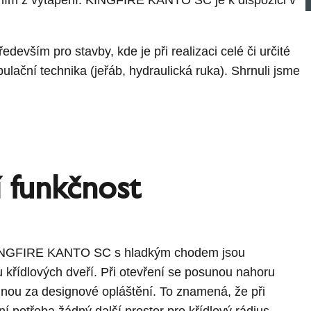
evším pro stavby, kde je při realizaci celé či určité
pulační technika (jeřáb, hydraulická ruka). Shrnuli jsme
í funkčnost
NGFIRE KANTO SC s hladkým chodem jsou
u křídlových dveří. Při otevření se posunou nahoru
nou za designové opláštění. To znamená, že při
 potřeba žádný další prostor pro křídlový rádius