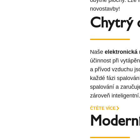
novostavby!
Chytrý 
Naše
elektronická
účinnost při vytápění
a přívod vzduchu js
každé fázi spalován
spalování a zaručuj
zároveň inteligentní
ČTĚTE VÍCE
Moderní