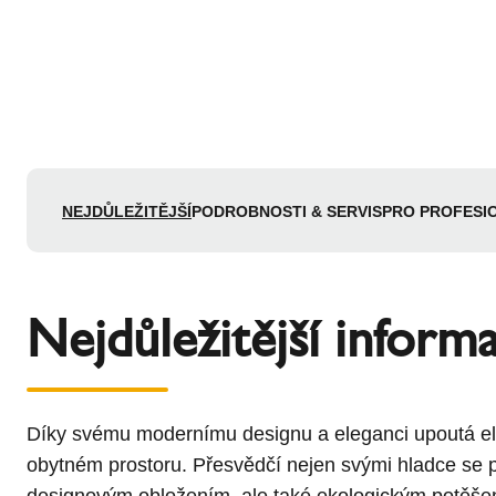
NEJDŮLEŽITĚJŠÍ
PODROBNOSTI & SERVIS
PRO PROFESI
Nejdůležitější inform
Díky svému modernímu designu a eleganci upoutá e
obytném prostoru. Přesvědčí nejen svými hladce se po
designovým obložením, ale také ekologickým potěše