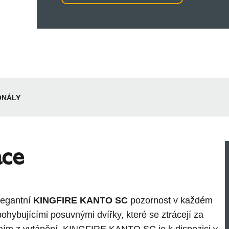
ONÁLY
ace
legantní
KINGFIRE KANTO SC
pozornost v každém
hybujícími posuvnými dvířky, které se ztrácejí za
ním z vytápění. KINGFIRE KANTO SC je k dispozici v