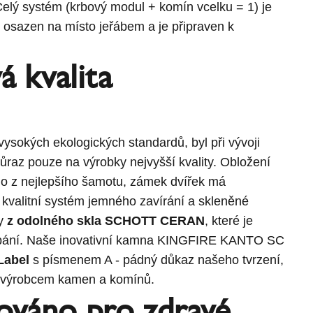
elý systém (krbový modul + komín vcelku = 1) je
y osazen na místo jeřábem a je připraven k
 kvalita
ysokých ekologických standardů, byl při vývoji
ůraz pouze na výrobky nejvyšší kvality. Obložení
no z nejlepšího šamotu, zámek dvířek má
kvalitní systém jemného zavírání a skleněné
ny
z odolného skla SCHOTT CERAN
, které je
ábání. Naše inovativní kamna KINGFIRE KANTO SC
Label
s písmenem A - pádný důkaz našeho tvrzení,
 výrobcem kamen a komínů.
kováno pro zdravé