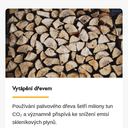
Vytápění dřevem
Používání palivového dřeva šetří miliony tun
CO₂ a významně přispívá ke snížení emisí
skleníkových plynů.