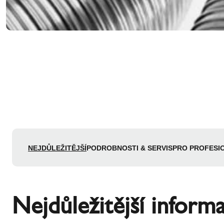
NEJDŮLEŽITĚJŠÍ
PODROBNOSTI & SERVIS
PRO PROFESI
Nejdůležitější inform