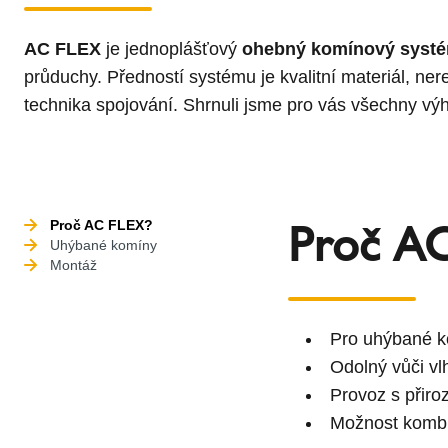
AC FLEX
je jednoplášťový
ohebný komínový syst
průduchy. Předností systému je kvalitní materiál, ner
technika spojování. Shrnuli jsme pro vás všechny v
Proč A
Proč AC FLEX?
Uhýbané komíny
Montáž
Pro uhýbané 
Odolný vůči vl
Provoz s přir
Možnost komb