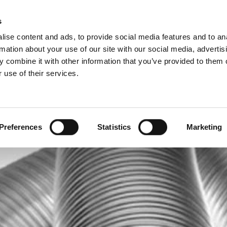
Rádce pro komíny a kamna
Sc
s
ise content and ads, to provide social media features and to an
rmation about your use of our site with our social media, advertis
 combine it with other information that you’ve provided to them o
 use of their services.
o profesionály
Francouzština)
Benelux (Holandsky)
ko
Dánsko
Preferences
Statistics
Marketing
Itálie
Norsko
Rumunsko
Ukrajina
Švýcarsko