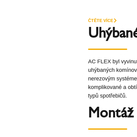
ČTĚTE VÍCE
Uhýban
AC FLEX byl vyvinut
uhýbaných komínový
nerezovým systém
komplikované a obtí
typů spotřebičů.
Montáž