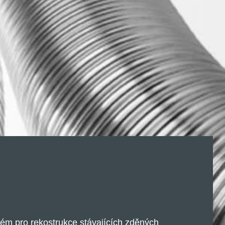
m pro rekostrukce stávajících zděných