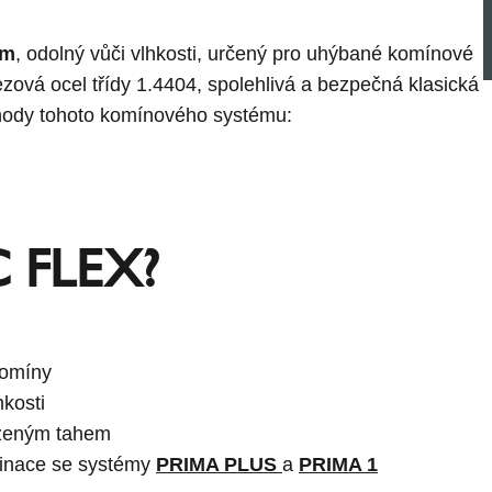
ém
, odolný vůči vlhkosti, určený pro uhýbané komínové
ezová ocel třídy 1.4404, spolehlivá a bezpečná klasická
ýhody tohoto komínového systému:
C FLEX?
komíny
hkosti
ozeným tahem
inace se systémy
PRIMA PLUS
a
PRIMA 1