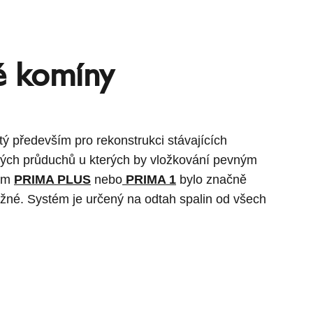
é komíny
ý především pro rekonstrukci stávajících
ch průduchů u kterých by vložkování pevným
em
PRIMA PLUS
nebo
PRIMA 1
bylo značně
žné. Systém je určený na odtah spalin od všech