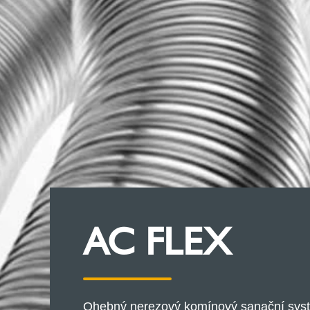
AC FLEX
Ohebný nerezový komínový sanační systé