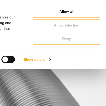
hiedel Profi
Vyhledat poradce
Vyhledat partnera
O Schiedel
Česká republika
Allow all
alyse our
KONTAKT & PORADENSTVÍ
ing and
Allow selection
r that
Deny
Bosna
Estonsko
Show details
Litva
Německo
Slovensko
Velká Británie