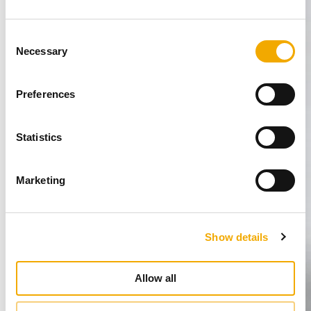
C
Necessary
o
n
s
Preferences
e
n
t
Statistics
S
e
Marketing
l
e
c
Show details
t
i
o
Allow all
n