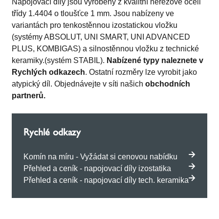
Napojovací díly jsou vyrobeny z kvalitní nerezové oceli
třídy 1.4404 o tloušťce 1 mm. Jsou nabízeny ve
variantách pro tenkostěnnou izostatickou vložku
(systémy
ABSOLUT
,
UNI SMART
,
UNI ADVANCED
PLUS
,
KOMBIGAS
) a silnostěnnou vložku z technické
keramiky.(systém
STABIL
).
Nabízené typy naleznete v
Rychlých odkazech
. Ostatní rozměry lze vyrobit jako
atypický díl. Objednávejte v síti našich
obchodních
partnerů.
Rychlé odkazy
Komín na míru - Vyžádat si cenovou nabídku
Přehled a ceník - napojovací díly izostatika
Přehled a ceník - napojovací díly tech. keramika