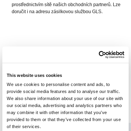
prostřednictvím sítě našich obchodních partnerů. Lze
doručit i na adresu zásilkovou službou GLS.
Galerie (Obrázky & Videa)
This website uses cookies
ČERNÝ
We use cookies to personalise content and ads, to
NEREZOVÝ
provide social media features and to analyse our traffic.
We also share information about your use of our site with
our social media, advertising and analytics partners who
1
/
5
may combine it with other information that you’ve
provided to them or that they’ve collected from your use
of their services.