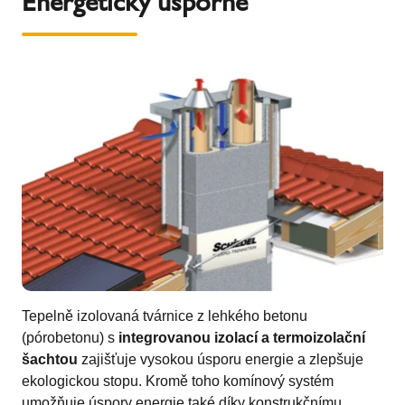
Energeticky úsporné
Tepelně izolovaná tvárnice z lehkého betonu
(pórobetonu) s
integrovanou izolací a termoizolační
šachtou
zajišťuje vysokou úsporu energie a zlepšuje
ekologickou stopu. Kromě toho komínový systém
umožňuje úspory energie také díky konstrukčnímu