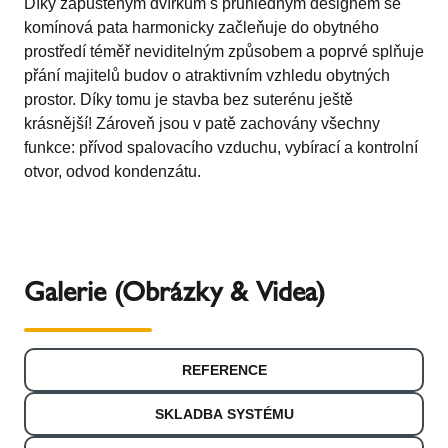
Díky zapuštěným dvířkům s průhledným designem se
komínová pata harmonicky začleňuje do obytného
prostředí téměř neviditelným způsobem a poprvé splňuje
přání majitelů budov o atraktivním vzhledu obytných
prostor. Díky tomu je stavba bez suterénu ještě
krásnější! Zároveň jsou v patě zachovány všechny
funkce: přívod spalovacího vzduchu, vybírací a kontrolní
otvor, odvod kondenzátu.
Galerie (Obrázky & Videa)
REFERENCE
SKLADBA SYSTÉMU