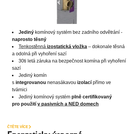
Jediný
komínový systém bez zadního odvětrání -
naprosto těsný
Tenkostěnná
izostatická vložka
– dokonale těsná
a odolná při vyhoření sazí
30ti letá záruka na bezpečnost komína při vyhoření
sazí
Jediný komín
s
integrovanou
nenasákavou
izolací
přímo ve
tvárnici
Jediný komínový systém
plně certifikovaný
pro použití
v pasivních a NED domech
ČTĚTE VÍCE