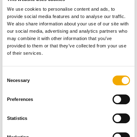
We use cookies to personalise content and ads, to
provide social media features and to analyse our traffic.
We also share information about your use of our site with
our social media, advertising and analytics partners who
may combine it with other information that you’ve
Založení atypickou
patou VARI
. Tento typ založení
provided to them or that they’ve collected from your use
je vhodný hlavně pro malé lokální spotřebiče, kdy je
of their services.
spotřebič připojen přímo do komínu. Napojení již tak
možné již ve výšce
od 50 – 55 cm
od čisté
podlahy. Estetické a funkční řešení, žádné viditelné
C
roury v interiéru.
Necessary
o
Pro montáž, kterou zvládnete i svépomocí, obdržíte
n
s balením podrobný montážní návod nebo můžete
s
zhlédnout naši animaci.
Preferences
e
n
t
Statistics
ZHLÉDNOUT MONTÁŽNÍ NÁVOD
S
Široká nabídka příslušenství
e