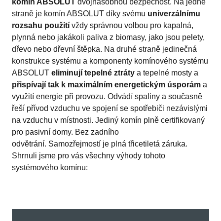
komín ABSOLUT
dvojnásobnou bezpečnost. Na jedné
straně je komín ABSOLUT díky svému
univerzálnímu
rozsahu použití
vždy správnou volbou pro kapalná,
plynná nebo jakákoli paliva z biomasy, jako jsou pelety,
dřevo nebo dřevní štěpka. Na druhé straně jedinečná
konstrukce systému a komponenty komínového systému
ABSOLUT
eliminují tepelné ztráty
a tepelné mosty a
přispívají tak k maximálním energetickým úsporám
a
využití energie při provozu. Odvádí spaliny a současně
řeší přívod vzduchu ve spojení se spotřebiči nezávislými
na vzduchu v místnosti. Jediný komín plně certifikovaný
pro pasivní domy. Bez zadního
odvětrání. Samozřejmostí je plná třicetiletá záruka.
Shrnuli jsme pro vás všechny výhody tohoto
systémového komínu: