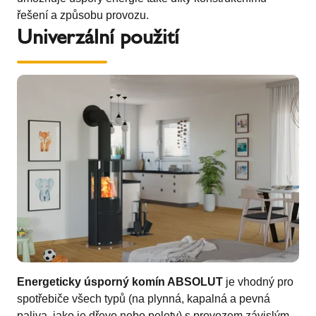
řešení a způsobu provozu.
Univerzální použití
Energeticky úsporný komín ABSOLUT
je vhodný pro
spotřebiče všech typů (na plynná, kapalná a pevná
paliva, jako je dřevo nebo pelety) s provozem závislým