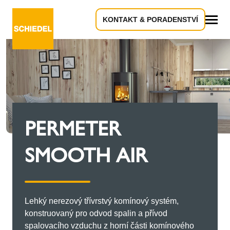
KONTAKT & PORADENSTVÍ
Vše
PERMETER
SMOOTH AIR
Lehký nerezový třívrstvý komínový systém,
konstruovaný pro odvod spalin a přívod
spalovacího vzduchu z horní části komínového