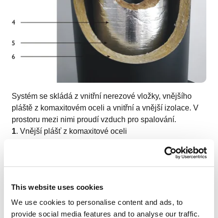
Systém se skládá z vnitřní nerezové vložky, vnějšího
pláště z komaxitovém oceli a vnitřní a vnější izolace. V
prostoru mezi nimi proudí vzduch pro spalování.
1
. Vnější plášť z komaxitové oceli
2.
Vnitřní nerezová vložka
3.
Odvod spalin
4.
Tepelná izolace vnitřní
5.
Vzduchová mezera pro přívod spalovacího vzduchu
This website uses cookies
6.
Tepelná izolace vnější
We use cookies to personalise content and ads, to
provide social media features and to analyse our traffic.