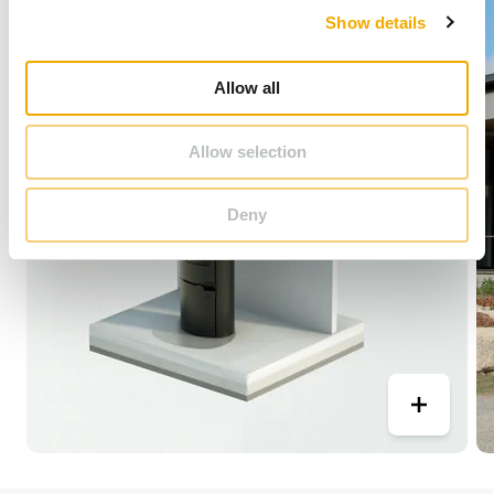
Show details
t
i
o
Allow all
n
Allow selection
Deny