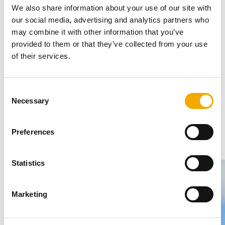
We also share information about your use of our site with
Galerie (Obrázky & Videa)
our social media, advertising and analytics partners who
may combine it with other information that you’ve
provided to them or that they’ve collected from your use
of their services.
DETAIL
REFERENCE
C
Necessary
o
VIDEO
n
s
Preferences
1
/
12
e
n
t
Statistics
S
e
Marketing
l
e
c