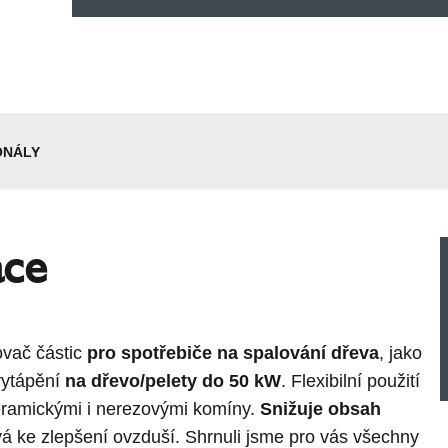
ONÁLY
ace
ovač částic
pro spotřebiče na spalování dřeva
, jako
vytápění
na dřevo/pelety
do 50 kW
. Flexibilní použití
keramickými i nerezovými komíny.
Snižuje obsah
ívá ke zlepšení ovzduší. Shrnuli jsme pro vás všechny