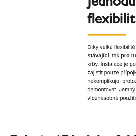
Jednodu
flexibili
Díky velké flexibili
stávající
, tak
pro n
krby. Instalace je p
zajistit pouze přípo
nekomplikuje, proto
demontovat Jemný p
vícenásobné použití