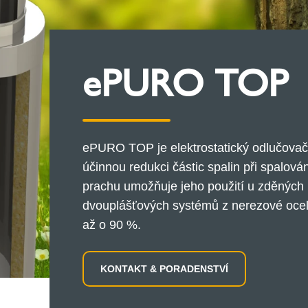
ePURO TOP
ePURO TOP je elektrostatický odlučovač
účinnou redukci částic spalin při spalová
prachu umožňuje jeho použití u zděných 
dvouplášťových systémů z nerezové oceli
až o 90 %.
KONTAKT & PORADENSTVÍ