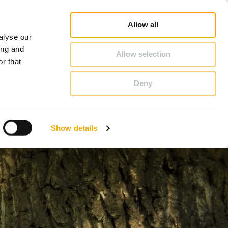
hiedel Profi
Vyhledat poradce
Vyhledat partnera
O Schiedel
Česká republika
Allow all
alyse our
KONTAKT & PORADENSTVÍ
ing and
Allow selection
r that
Deny
Bosna
Estonsko
Show details
Litva
Německo
Slovensko
Velká Británie