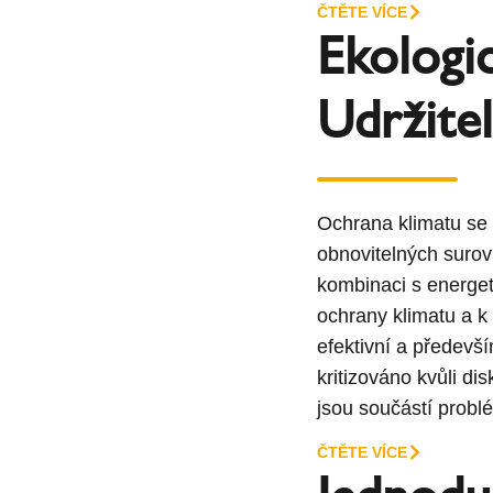
ČTĚTE VÍCE
Ekologi
Udržitel
Ochrana klimatu se t
obnovitelných surovi
kombinaci s energet
ochrany klimatu a k
efektivní a předevší
kritizováno kvůli d
jsou součástí probl
ČTĚTE VÍCE