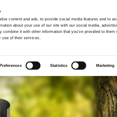
Rádce pro komíny a kamna
Sc
s
ise content and ads, to provide social media features and to an
rmation about your use of our site with our social media, advertis
 combine it with other information that you’ve provided to them o
 use of their services.
o profesionály
Francouzština)
Benelux (Holandsky)
ko
Dánsko
Preferences
Statistics
Marketing
Itálie
Norsko
Rumunsko
Ukrajina
Švýcarsko