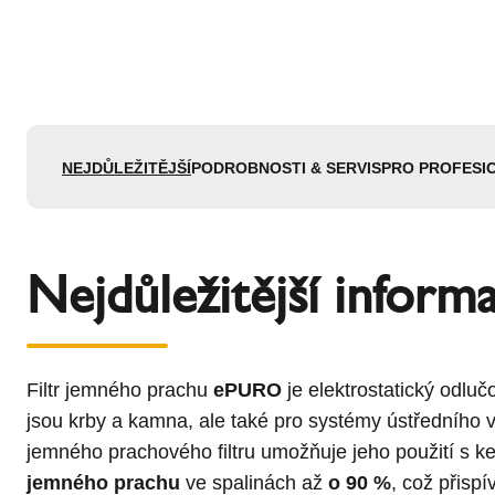
NEJDŮLEŽITĚJŠÍ
PODROBNOSTI & SERVIS
PRO PROFESI
Nejdůležitější inform
Filtr jemného prachu
ePURO
je elektrostatický odluč
jsou krby a kamna, ale také pro systémy ústředního 
jemného prachového filtru umožňuje jeho použití s 
jemného prachu
ve spalinách až
o 90 %
, což přisp