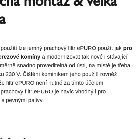
chá montáž & velká
ta
tě použití lze jemný prachový filtr ePURO použít jak
pro
erezové komíny
a modernizovat tak nové i stávající
oměrně snadno proveditelná od ústí, na místě je třeba
jku 230 V. Čištění kominíkem jeho použití rovněž
že filtr ePURO není nutné za tímto účelem
rachový filtr ePURO je navíc vhodný i pro
 s pevnými palivy.