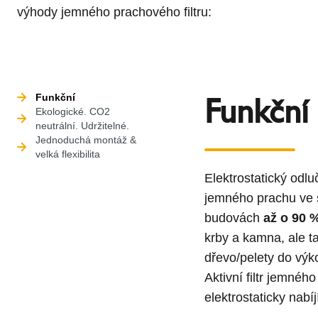
výhody jemného prachového filtru:
Funkční
Funkční
Ekologické. CO2
neutrální. Udržitelné.
Jednoduchá montáž &
velká flexibilita
Elektrostatický odl
jemného prachu ve s
budovách
až o 90 
krby a kamna, ale t
dřevo/pelety do výk
Aktivní filtr jemnéh
elektrostaticky nabí