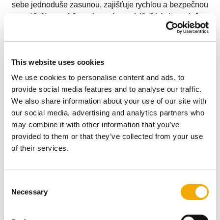
sebe jednoduše zasunou, zajišťuje rychlou a bezpečnou
montáž. Na stavbě není nutné provádět žádné tepelně
izolační ani svářečské práce. Povrchová teplota je velmi
nízká a šikovné rozměry s nízkou hmotností mají
vysokou stabilitu, ale přesto se snadno instalují.
Energeticky úsporné
This website uses cookies
We use cookies to personalise content and ads, to
provide social media features and to analyse our traffic.
We also share information about your use of our site with
Komínový systém PERMETER SMOOTH se vyznačuje
our social media, advertising and analytics partners who
průběžnou tepelnou izolací. Jako účinná izolace slouží
may combine it with other information that you’ve
minerální vlna odolná vůči vysokým teplotám.
Tepelná
provided to them or that they’ve collected from your use
izolace
a tloušťka vnitřní stěny je na vyžádání k
of their services.
dispozici i v různých tloušťkách. Standardně je tepelná
izolace
o tloušťce 25 a 50 mm.
C
Necessary
o
n
Galerie (Obrázky & Videa)
s