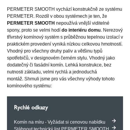
PERMETER SMOOTH vychází konstrukčně ze systému
PERMETER. Rozdíl v obou systémech je ten, že
PERMETER SMOOTH
nepoužívá vnější viditelné
spony, proto se velmi hodí
do interiéru domu
. Nerezový
třívrstvý komínový systém s průběžnou tepelnou izolací v
praktickém provedení vyniká nízkou celkovou hmotností.
Vhodný pro všechny druhy paliv a většinu typů
spotřebičů, v designovém černém stylu. Vhodný jako
dodatečný či fasádní komín. Lehká konstrukce, bez
nutnosti základu, velmi rychlá a jednoduchá
montáž. Shrnuli jsme pro vás všechny výhody tohoto
komínového systému:
Rychlé odkazy
Komín na míru - Vyžádat si cenovou nabídku
Stáhnout technický list PERMETER SMOOTH