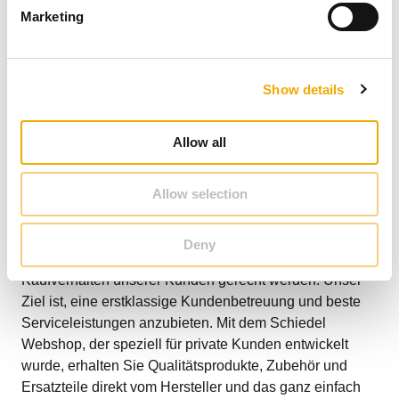
e
Marketing
l
e
c
Show details
t
i
o
Allow all
n
Allow selection
Deny
Als Marktführer wollen wir den Erwartungen und dem
Kaufverhalten unserer Kunden gerecht werden. Unser
Ziel ist, eine erstklassige Kundenbetreuung und beste
Serviceleistungen anzubieten. Mit dem Schiedel
Webshop, der speziell für private Kunden entwickelt
wurde, erhalten Sie Qualitätsprodukte, Zubehör und
Ersatzteile direkt vom Hersteller und das ganz einfach