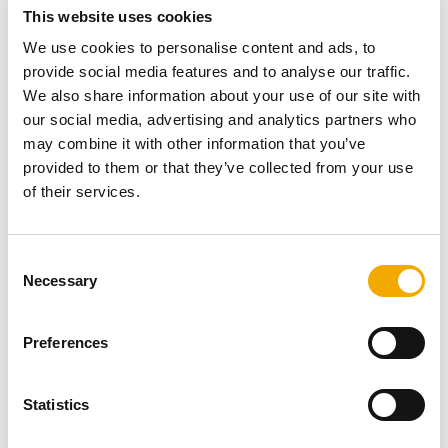
This website uses cookies
We use cookies to personalise content and ads, to
provide social media features and to analyse our traffic.
We also share information about your use of our site with
our social media, advertising and analytics partners who
may combine it with other information that you’ve
provided to them or that they’ve collected from your use
of their services.
Nutzen Sie Ihre Zeit und bilden Sie sich online weiter.
Mit den ausgewählten Schiedel Online-Webinaren
C
erfahren Sie alles rund um wichtige Themen zu
Necessary
o
Schornsteine und Öfen.
n
s
Preferences
ZU DEN WEBINAREN
e
Webshop
n
t
Statistics
S