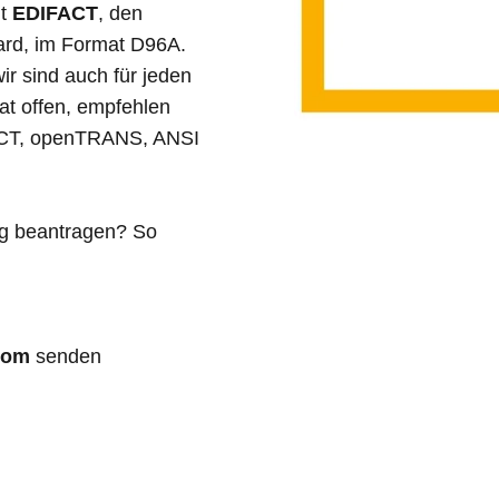
it
EDIFACT
, den
ard, im Format D96A.
r sind auch für jeden
at offen, empfehlen
FACT, openTRANS, ANSI
ng beantragen? So
com
senden