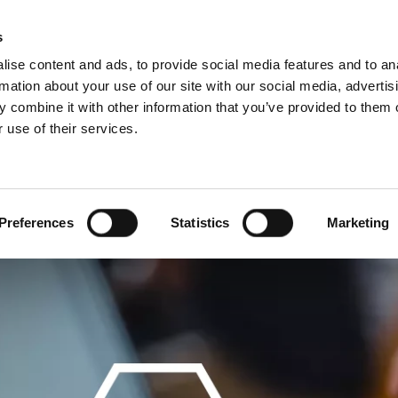
Webshop
Schiedel P
s
ise content and ads, to provide social media features and to an
rmation about your use of our site with our social media, advertis
 combine it with other information that you’ve provided to them o
 use of their services.
Service
Für Profis
Französisch)
Benelux (Niederländisch)
and
Dänemark
Preferences
Statistics
Marketing
h
Großbritannien
Litauen
n
Schweden
Slowenien
Österreich