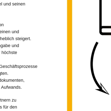
el und seinen
on
einen und
eblich steigert.
ingabe und
r höchste
 Geschäftsprozesse
gten.
rdokumenten,
n Aufwands.
tnern zu
s für den