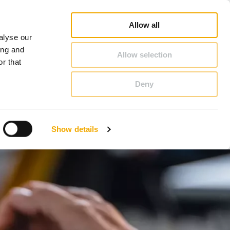
rofi
Schornstein & Kaminofen Ratgeber
Karriere
Über Schiedel
Deutschland
Allow all
alyse our
KONTAKT & BERATUNG
ing and
Allow selection
r that
Deny
Bosnien
Estland
Show details
Italien
Norwegen
Schweiz
Tschechische Republik