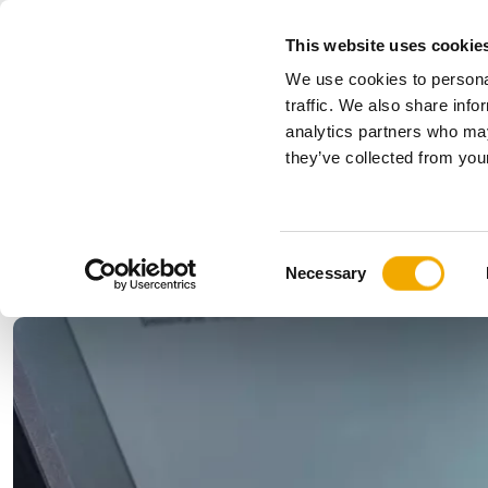
This website uses cookie
We use cookies to personal
Alles
traffic. We also share info
analytics partners who may
Bitte wählen Sie Ihr Land
they’ve collected from your
Produkte
Anwendungen & Branchen
Unternehmen
Geschichte
Benelux (Englisch)
Benelux (
C
News, Presse und Events
Bulgarien
Deutschl
Necessary
o
Finnland
Frankreic
n
Kroatien
Lettland
s
Polen
Rumänie
e
n
Serbien
Slowakei
t
Ukraine
Ungarn
S
e