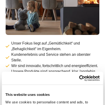
Unser Fokus liegt auf „Gemütlichkeit“ und
„Behaglichkeit“ im Eigenheim.
Kundenerlebnis und Service stehen an oberster
Stelle.
Wir sind innovativ, fortschrittlich und energieeffizient.
Unsere Produkte sind ansprechend, klar, langlebig
und ausgereift.
Wir kommunizieren klar, simpel und wirkungsvoll.
This website uses cookies
We use cookies to personalise content and ads, to