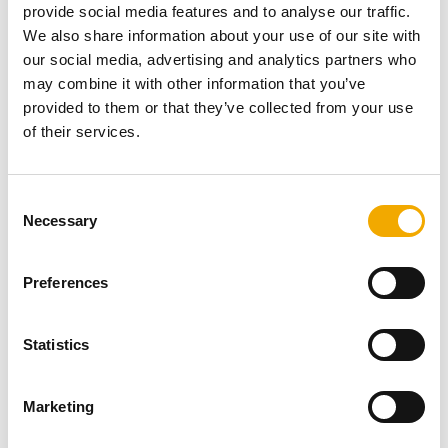
Mehr Zeit in den eigenen vier
provide social media features and to analyse our traffic.
Wänden
We also share information about your use of our site with
our social media, advertising and analytics partners who
may combine it with other information that you’ve
provided to them or that they’ve collected from your use
of their services.
C
Necessary
o
n
s
Preferences
e
n
t
Statistics
S
e
Marketing
Der Begriff „zu Hause bleiben“ unterliegt einem
l
radikalen Wandel und wird aus verschiedenen Gründen
e