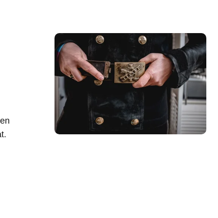
ren
t.