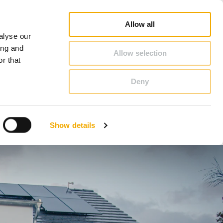
rofi
Schornstein & Kaminofen Ratgeber
Karriere
Über Schiedel
Deutschland
Allow all
alyse our
KONTAKT & BERATUNG
ing and
Allow selection
r that
Deny
Benelux (Niederländisch)
Dänemark
Show details
Großbritannien
Litauen
Schweden
Slowenien
Österreich