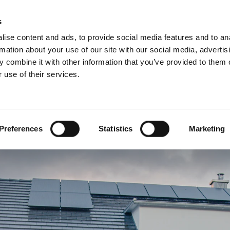
Webshop
Schiedel P
s
ise content and ads, to provide social media features and to an
rmation about your use of our site with our social media, advertis
 combine it with other information that you’ve provided to them o
 use of their services.
Service
Für Profis
Französisch)
Benelux (Niederländisch)
Deutschland
Preferences
Statistics
Marketing
Frankreich
Lettland
Rumänien
Slowakei
Ungarn