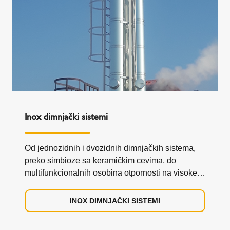
Inox dimnjački sistemi
Od jednozidnih i dvozidnih dimnjačkih sistema,
preko simbioze sa keramičkim cevima, do
multifunkcionalnih osobina otpornosti na visoke i
niske temperature i pritiske, odvoda dimnih
gasova iz industrijskih generatora, Schiedel inox
INOX DIMNJAČKI SISTEMI
dimnjak od nerđajućeg čelika obezbeđuje
idealno rešenje za moderne tehnologije grejanja.