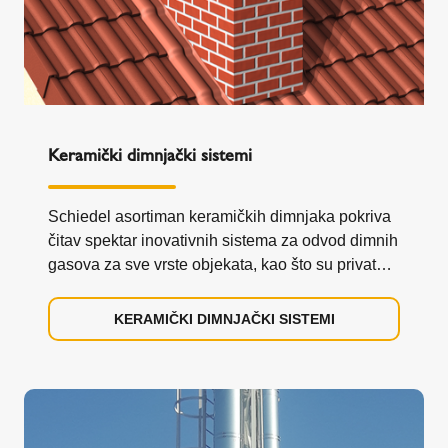
Keramički dimnjački sistemi
Schiedel asortiman keramičkih dimnjaka pokriva
čitav spektar inovativnih sistema za odvod dimnih
gasova za sve vrste objekata, kao što su privatne
kuće, višeporodične kuće i poslovne zgrade.
KERAMIČKI DIMNJAČKI SISTEMI