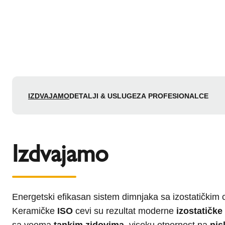
IZDVAJAMO
DETALJI & USLUGE
ZA PROFESIONALCE
Izdvajamo
Energetski efikasan sistem dimnjaka sa izostatičkim
Keramičke
ISO
cevi su rezultat moderne
izostatičke
sa veoma
tankim zidovima
, visoku otpornost na
nis