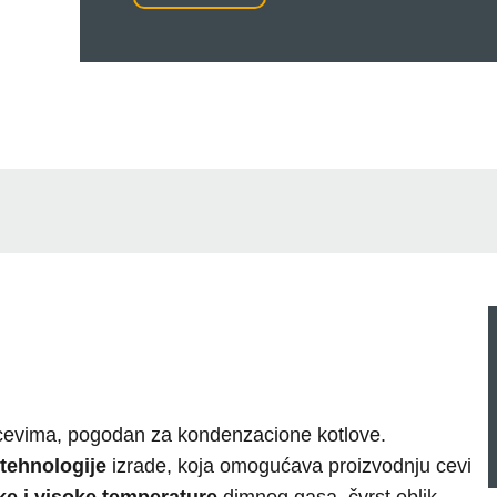
 cevima, pogodan za kondenzacione kotlove.
 tehnologije
izrade, koja omogućava proizvodnju cevi
ke i visoke temperature
dimnog gasa, čvrst oblik,