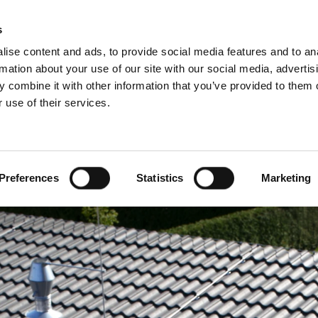
s
ise content and ads, to provide social media features and to an
rmation about your use of our site with our social media, advertis
 combine it with other information that you’ve provided to them o
 use of their services.
Za profesionalce
engleski)
Benelux (francuski)
Danska
Preferences
Statistics
Marketing
Hrvatska
Mađarska
Rumunija
Ukrajna
a
Švedska