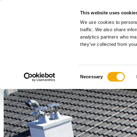
This website uses cookie
We use cookies to personal
Sve
traffic. We also share info
analytics partners who may
Please choose your country
they’ve collected from your
Proizvodi
Primena & Industrija
Servis
Kompaniji
Istorija
Austrija
Benelux (
C
Novosti, štampa i događaji
Bosna
Bugarska
Necessary
o
Finska
France
n
Letonija
Litvanija
s
Norveška
Poljska
e
n
Slovenija
Srbija
t
Češka
Švajcarsk
S
e