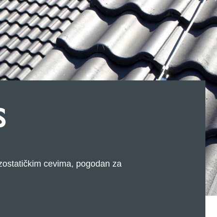
S
izostatičkim cevima, pogodan za