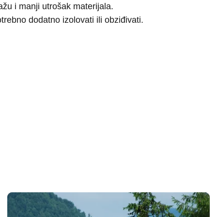
žu i manji utrošak materijala.
rebno dodatno izolovati ili obziđivati.