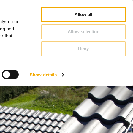
Schiedel Profi
Pretraga prodajnog predstavnika
Karijera
O Schiedel
Srbija
Allow all
alyse our
KONTAKT & SAVET
ing and
Allow selection
r that
Deny
Benelux (holandski)
Estonija
Show details
Italija
Nemačka
Slovačka
Velika Britanija