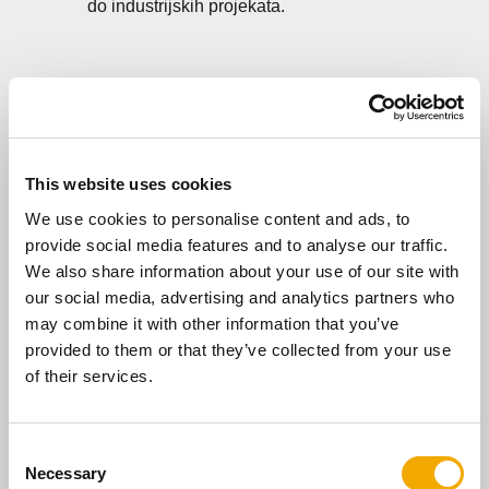
do industrijskih projekata.
Rešenja po meri. Izgrađena na
partnerstvu.
This website uses cookies
Podržavamo Vašu viziju od najranijih faza
planiranja, pa sve do instalacije na licu mesta.
We use cookies to personalise content and ads, to
Ne verujemo u jedno rešenje za sve; pružamo
provide social media features and to analyse our traffic.
rešenja po meri i sveobuhvatnu uslugu
We also share information about your use of our site with
zasnovanu na saradnji.
our social media, advertising and analytics partners who
may combine it with other information that you’ve
provided to them or that they’ve collected from your use
of their services.
Gradimo za buduće generacije
Vođeni našim strateškim ciljevima za 2030.
C
Necessary
godinu, aktivno radimo na smanjenju ekološkog
o