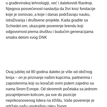
u građevinskoj tehnologiji, već i dalekovidi filantrop.
Njegova posvećenost nastavlja da živi kroz fondacije
koje je osnovao, a koje i danas podržavaju nauku,
istraživanja i društvene projekte. Kada gradite sa
Schiedel-om, ukazujete poverenje brendu koji
odgovornost prema društvu i budućim generacijama
smatra delom svog DNK
Ovaj jubilej od 80 godina daleko je više od običnog
broja – on je priznanje našim kupcima, partnerima i
zaposlenima koji su koračali ovim putem zajedno sa
nama širom Evrope. Od skromnih početaka sa jednom
pozajmljenom kolicom, pa sve do pozicije
neprikosnovenog lidera na tržištu, Vaše poverenje je
održalo našu unutrašnju iskru živom.