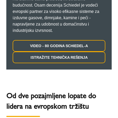
budućnost. Osam decenija Schiedel je vodeći
evropski partner za visoko efikasne sisteme za
izduvne gasove, dimnjake, kamine i peći -
napravljene za udobnost u domaćinstvu i
industrijsku izvrsnost.
VIDEO - 80 GODINA SCHIEDEL-A
ISTRAŽITE TEHNIČKA REŠENJA
Od dve pozajmljene lopate do
lidera na evropskom tržištu