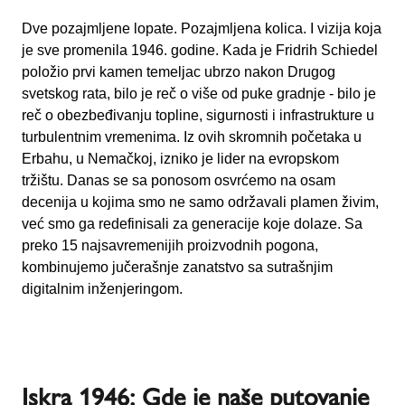
Dve pozajmljene lopate. Pozajmljena kolica. I vizija koja
je sve promenila 1946. godine. Kada je Fridrih Schiedel
položio prvi kamen temeljac ubrzo nakon Drugog
svetskog rata, bilo je reč o više od puke gradnje - bilo je
reč o obezbeđivanju topline, sigurnosti i infrastrukture u
turbulentnim vremenima. Iz ovih skromnih početaka u
Erbahu, u Nemačkoj, izniko je lider na evropskom
tržištu. Danas se sa ponosom osvrćemo na osam
decenija u kojima smo ne samo održavali plamen živim,
već smo ga redefinisali za generacije koje dolaze. Sa
preko 15 najsavremenijih proizvodnih pogona,
kombinujemo jučerašnje zanatstvo sa sutrašnjim
digitalnim inženjeringom.
Iskra 1946: Gde je naše putovanje