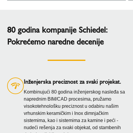
80 godina kompanije Schiedel:
Pokrećemo naredne decenije
Inženjerska preciznost za svaki projekat.
Kombinujući 80 godina inženjerskog nasleđa sa
naprednim BIM/CAD procesima, pružamo
visokotehnološku preciznost u odabiru našim
vrhunskim keramičkim i Inox dimnjačkim
sistemima, kao i sistemima za kamine i peći -
nudeći rešenja za svaki objekat, od stambenih