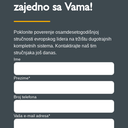
zajedno sa Vama!
Poklonite poverenje osamdesetogodišnjoj
stručnosti evropskog lidera na tržištu dugotrajnih
kompletnih sistema. Kontaktirajte naš tim
stručnjaka još danas.
Ime
Prezime*
Broj telefona
Vaša e-mail adresa*