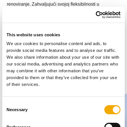
renoviranje. Zahvaljujući svojoj fleksibilnosti u
kombinaciji sa snagom, omogućava vam da napravite
posebno zakrivljene spojeve i prolaze čak i sa izraženim
zakrivljenjima.
This website uses cookies
We use cookies to personalise content and ads, to
Reference
provide social media features and to analyse our traffic.
We also share information about your use of our site with
our social media, advertising and analytics partners who
may combine it with other information that you’ve
provided to them or that they’ve collected from your use
1
/
4
of their services.
C
Necessary
o
n
s