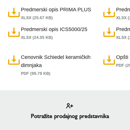
Dimnjaci od nerđajućeg čelika
Baštenski kamini
ICS
Predmerski opis PRIMA PLUS
Predm
ICS 5000
Modularni sistemi
ISOKERN BAŠTENSKI
XLSX (25.67 KB)
XLSX (
KERASTAR
Ventilacija
ISOKERN SALONSKI
PRIMA PLUS
ANTARES
Drugi
VENTILACIJE
Predmerski opis ICS5000/25
Predm
ICS - PERMETER
Samostojeći sistemi
KERAMIČKA OPEKA
TECNOFLEX
XLSX (24.05 KB)
XLSX (
ELIPSE
Cenovnik Schiedel keramičkih
Opšti 
dimnjaka
PDF (2
PDF (99.79 KB)
Potražite prodajnog predstavnika