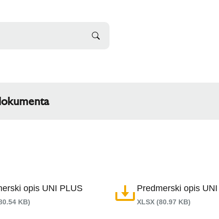
i dokumenta
Vrsta dokumenta
Izjave o svojstvima
Katalozi
Predmerski opisi
Tehnički podaci
erski opis UNI PLUS
Predmerski opis UN
Uputstva za montažu
80.54 KB)
XLSX (80.97 KB)