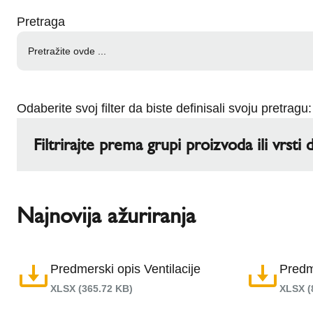
l
Schiedel Group
Pretraga
e
c
t
i
o
n
Odaberite svoj filter da biste definisali svoju pretragu:
Filtrirajte prema grupi proizvoda ili vrst
Grupa proizvoda
Najnovija ažuriranja
Keramički dimnjaci
ABSOLUT
MULTI
UNI PLUS
Predmerski opis Ventilacije
Predm
UNI ISO PLUS
KLASIK
XLSX (365.72 KB)
XLSX (
QUADRO