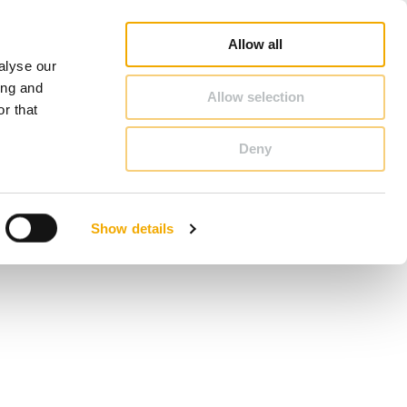
Schiedel Profi
Pretraga prodajnog predstavnika
Karijera
O Schiedel
Srbija
Allow all
alyse our
KONTAKT & SAVET
ing and
Allow selection
r that
Deny
Benelux (holandski)
Estonija
Show details
Italija
Nemačka
Slovačka
Velika Britanija