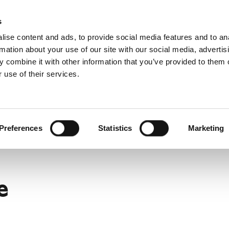
s
ise content and ads, to provide social media features and to an
rmation about your use of our site with our social media, advertis
 combine it with other information that you’ve provided to them o
 use of their services.
Za profesionalce
engleski)
Benelux (francuski)
Danska
Preferences
Statistics
Marketing
Hrvatska
Mađarska
Rumunija
e
Ukrajna
a
Švedska