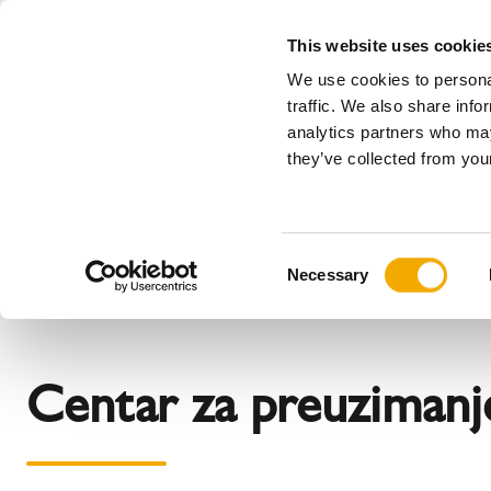
This website uses cookie
We use cookies to personal
Sve
traffic. We also share info
analytics partners who may
Please choose your country
they’ve collected from your
Proizvodi
Primena & Industrija
Servis
Kompaniji
Istorija
Austrija
Benelux (
C
Novosti, štampa i događaji
Bosna
Bugarska
Necessary
o
Finska
France
n
Letonija
Litvanija
s
Norveška
Poljska
e
Centar za preuzimanj
n
Slovenija
Srbija
t
Češka
Švajcarsk
S
e