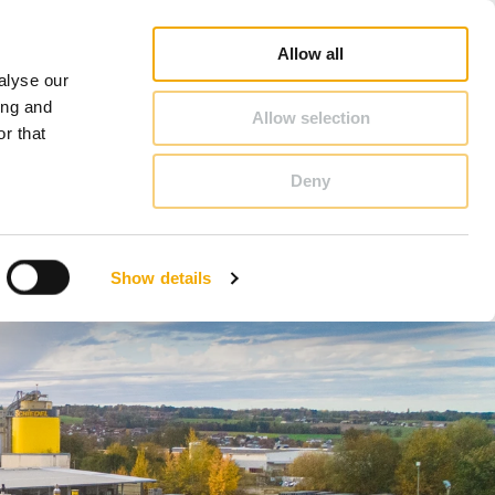
Schiedel Profi
Pretraga prodajnog predstavnika
Karijera
O Schiedel
Srbija
Allow all
alyse our
KONTAKT & SAVET
ing and
Allow selection
r that
Deny
Benelux (francuski)
Danska
Show details
Hrvatska
Mađarska
Rumunija
Ukrajna
Švedska