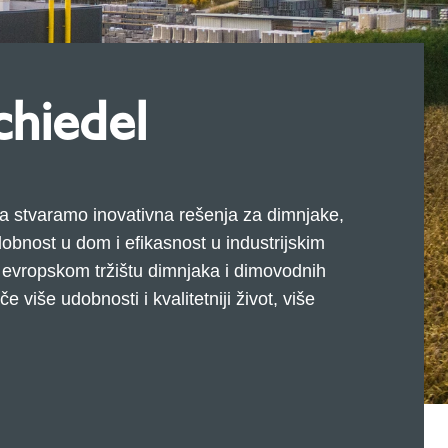
chiedel
a stvaramo inovativna rešenja za dimnjake,
dobnost u dom i efikasnost u industrijskim
a evropskom tržištu dimnjaka i dimovodnih
više udobnosti i kvalitetniji život, više