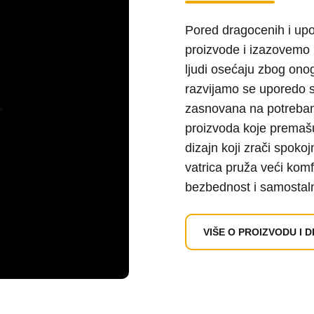
Pored dragocenih i upo
proizvode i izazovemo 
ljudi osećaju zbog onog
razvijamo se uporedo s
zasnovana na potrebam
proizvoda koje premašu
dizajn koji zrači spoko
vatrica pruža veći komf
bezbednost i samostaln
VIŠE O PROIZVODU I 