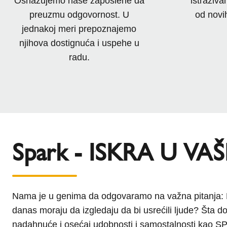
Osnažujemo naše zaposlene da
istraživa
preuzmu odgovornost. U
od novi
jednakoj meri prepoznajemo
njihova dostignuća i uspehe u
radu.
Spark - ISKRA U V
Nama je u genima da odgovaramo na važna pitanja: K
Nas u Schiedel-u pokreće iskra kojom svetli SP
danas moraju da izgledaju da bi usrećili ljude? Šta d
unapred, proaktivno se suočavamo s jednim pitanjem: št
nadahnuće i osećaj udobnosti i samostalnosti kao 
sobom donosi? Samo uz razumevanje ovih tema i njihovo