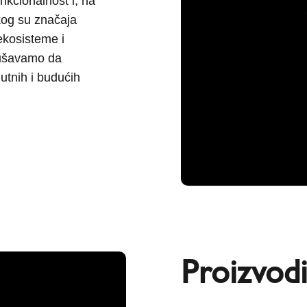
unkcionalnost i, na
kog su značaja
ekosisteme i
kušavamo da
utnih i budućih
Proizvodi