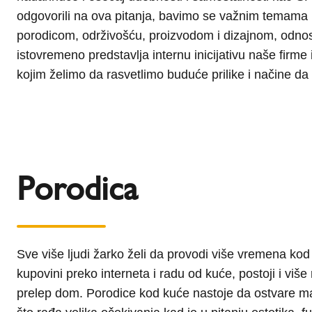
odgovorili na ova pitanja, bavimo se važnim temama
živote u budućnosti, Schiedel može da nastavi sa svoj
porodicom, održivošću, proizvodom i dizajnom, odno
postavljaju standarde. Saznajte više o budućim 
istovremeno predstavlja internu inicijativu naše firm
kojim želimo da rasvetlimo buduće prilike i načine da 
Porodica
Sve više ljudi žarko želi da provodi više vremena kod
kupovini preko interneta i radu od kuće, postoji i viš
prelep dom. Porodice kod kuće nastoje da ostvare 