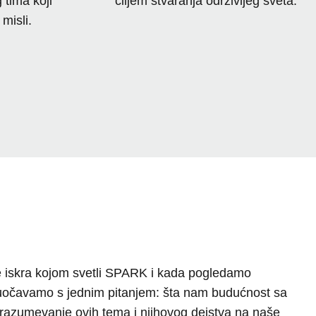
 tima koji
ciljem stvaranja održivijeg sveta.
misli.