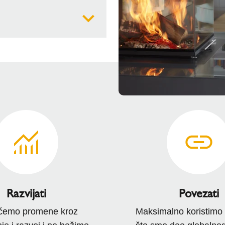
nirane za poboljšanje
obit, okuplja porodicu i
votne prostore...
Razvijati
Povezati
ćemo promene kroz
Maksimalno koristimo 