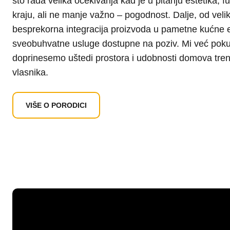
što rađa velika očekivanja kad je u pitanju estetika, f
kraju, ali ne manje važno – pogodnost. Dalje, od veli
besprekorna integracija proizvoda u pametne kućne 
sveobuhvatne usluge dostupne na poziv. Mi već po
doprinesemo uštedi prostora i udobnosti domova tren
vlasnika.
VIŠE O PORODICI