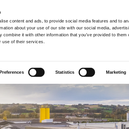
s
ise content and ads, to provide social media features and to an
rmation about your use of our site with our social media, advertis
 combine it with other information that you’ve provided to them o
 use of their services.
Za profesionalce
Holandski)
Benelux (engleski)
Bugarska
Preferences
Statistics
Marketing
France
Litvanija
Poljska
Srbija
Švajcarska