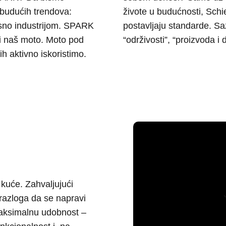
 budućih trendova:
im ambicijama koje
sno industrijom. SPARK
trendovima “porodice”,
e i naš moto. Moto pod
“održivosti”, “proizvoda i d
ih aktivno iskoristimo.
 kuće. Zahvaljujući
e razloga da se napravi
maksimalnu udobnost –