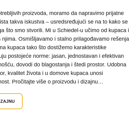
trebljivih proizvoda, moramo da napravimo prijatne
ista takva iskustva – usredsređujući se na to kako se
a što smo stvorili. Mi u Schiedel-u učimo od kupaca i
 njima. Osmišljavamo i stalno prilagođavamo rešenja
a kupaca tako što dostižemo karakteristike
ju postojeće norme: jasan, jednostavan i efektivan
jnošću, dovodi do blagostanja i štedi prostor. Udobna
or, kvalitet života i u domove kupaca unosi
ost. Pročitajte više o proizvodu i dizajnu…
DIZAJNU