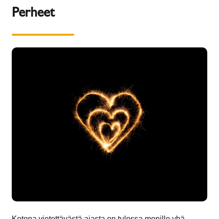
Perheet
Kotona vietettävästä ajasta on tulossa monille yhä