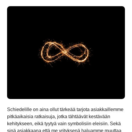
Schiedelille on aina ollut tärkeää tarjota asiakkaillemme
pitkäaikaisia ratkaisuja, jotka tähtäävät kestävään
kehitykseen, eikä tyytyä vain symbolisiin eleisiin. Sekä
sinä asiakkaana että me yrityksenä haluamme muuttaa