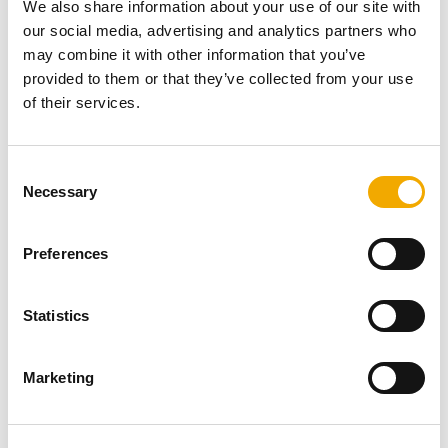
We also share information about your use of our site with
our social media, advertising and analytics partners who
may combine it with other information that you’ve
provided to them or that they’ve collected from your use
of their services.
C
Necessary
o
n
s
Preferences
e
n
t
Statistics
S
e
Marketing
Arvokkaiden ja käytännöllisten tuotteiden lisäksi meidän
l
on luotava myös tuotteita ja kokemuksia, jotka ovat
e
hauskoja. Tässä prosessissa meidän on keskityttävä
c