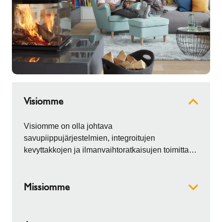
Visiomme
Visiomme on olla johtava
savupiippujärjestelmien, integroitujen
kevyttakkojen ja ilmanvaihtoratkaisujen toimittaja
markkinoilla.
Missiomme
Schiedel kehittää teknisesti