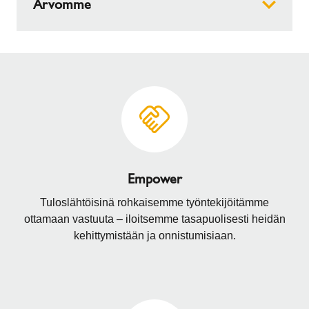
Arvomme
edistyksellisiä, huolellisesti suunniteltuja tuotteita
parantamaan elinympäristöä. Yli 75 vuoden
kokemuksella ...
Uskomme että tulisija kodin sydämenä lisää
LUE LISÄÄ
ympäristöystävällisen lämmönlähteenä olemisen
ohella hyvinvointia ja tuo perheitä yhteen. ...
LUE LISÄÄ
Empower
Tuloslähtöisinä rohkaisemme työntekijöitämme
ottamaan vastuuta – iloitsemme tasapuolisesti heidän
kehittymistään ja onnistumisiaan.