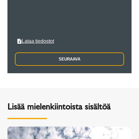
Kaupun
Lataa tiedostot
SEURAAVA
Lisää mielenkiintoista sisältöä