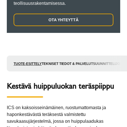
teollisuusrakentamisessa.
OTA YHTEYTTÄ
TUOTE-ESITTELY
TEKNISET TIEDOT & PALVELUT
SUUNNITTELIJOILLE
Kestävä huippuluokan teräspiippu
ICS on kaksoisseinämäinen, ruostumattomasta ja
haponkestävästä teräksestä valmistettu
savukaasujärjestelmä, jossa on huippulaadukas