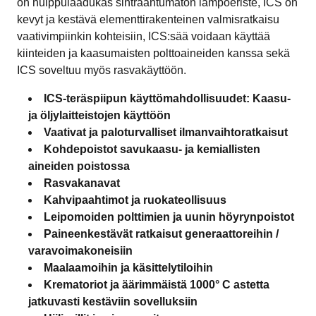
on huippulaadukas sintraantumaton lämpöeriste, ICS on
kevyt ja kestävä elementtirakenteinen valmisratkaisu
vaativimpiinkin kohteisiin, ICS:sää voidaan käyttää
kiinteiden ja kaasumaisten polttoaineiden kanssa sekä
ICS soveltuu myös rasvakäyttöön.
ICS-teräspiipun käyttömahdollisuudet: Kaasu-
ja öljylaitteistojen käyttöön
Vaativat ja paloturvalliset ilmanvaihtoratkaisut
Kohdepoistot savukaasu- ja kemiallisten
aineiden poistossa
Rasvakanavat
Kahvipaahtimot ja ruokateollisuus
Leipomoiden polttimien ja uunin höyrynpoistot
Paineenkestävät ratkaisut generaattoreihin /
varavoimakoneisiin
Maalaamoihin ja käsittelytiloihin
Krematoriot ja äärimmäistä 1000° C astetta
jatkuvasti kestäviin sovelluksiin