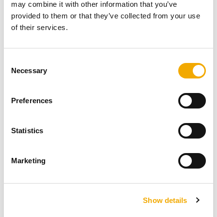
may combine it with other information that you’ve
provided to them or that they’ve collected from your use
of their services.
Korkeat lämpötilat, paine, mahdollinen kosteus tai suuri
kemiallinen rasitus vaativat, että toteutuksessa ja
C
suunnittelussa on käytettävä korkealaatuisia ja kestäviä
Necessary
o
materiaaleja. Siksi takaamme järjestelmän toimivuuden
n
10 vuodeksi.
s
Preferences
e
n
Galleria (kuvat ja videot)
t
Statistics
S
e
Marketing
l
Alta löydät lisää sisältöä ICS-teräspiipusta.
e
c
1
/
18
Show details
t
i