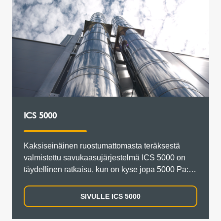
ICS 5000
Kaksiseinäinen ruostumattomasta teräksestä
valmistettu savukaasujärjestelmä ICS 5000 on
täydellinen ratkaisu, kun on kyse jopa 5000 Pa:n
ali- ja/tai ylipaineista ja korkeista savukaasujen
lämpötiloista. Se tarjoaa monenlaisia
SIVULLE ICS 5000
käyttömahdollisuuksia teollisiin sovelluksiin.