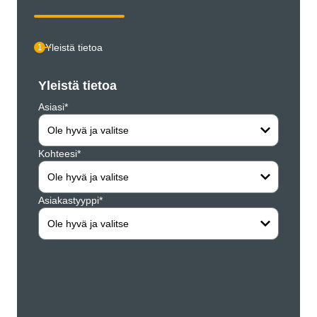
Yleistä tietoa
1
Yleistä tietoa
Henki
Asiasi*
Yritys*
Ole hyvä ja valitse
Kohteesi*
Etunim
Ole hyvä ja valitse
Asiakastyyppi*
Sukun
Ole hyvä ja valitse
Katusi
Postin