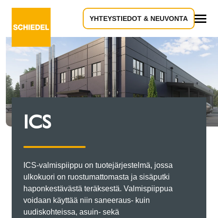
YHTEYSTIEDOT & NEUVONTA
Kaikki
ICS
ICS-valmispiippu on tuotejärjestelmä, jossa
ulkokuori on ruostumattomasta ja sisäputki
haponkestävästä teräksestä. Valmispiippua
voidaan käyttää niin saneeraus- kuin
uudiskohteissa, asuin- sekä