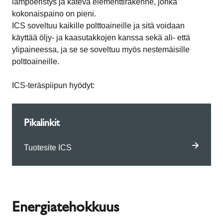
lämpöeristys ja kätevä elementtirakenne, jonka
kokonaispaino on pieni.
ICS soveltuu kaikille polttoaineille ja sitä voidaan
käyttää öljy- ja kaasutakkojen kanssa sekä ali- että
ylipaineessa, ja se se soveltuu myös nestemäisille
polttoaineille.
ICS-teräspiipun hyödyt:
Pikalinkit
Tuotesite ICS
Energiatehokkuus