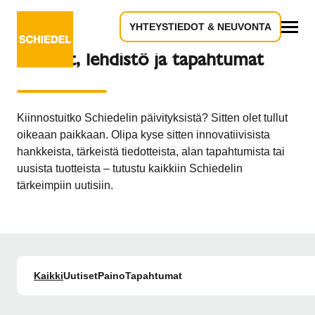
YHTEYSTIEDOT & NEUVONTA
Kaikki
Uutiset, lehdistö ja tapahtumat
Kiinnostuitko Schiedelin päivityksistä? Sitten olet tullut
oikeaan paikkaan. Olipa kyse sitten innovatiivisista
hankkeista, tärkeistä tiedotteista, alan tapahtumista tai
uusista tuotteista – tutustu kaikkiin Schiedelin
tärkeimpiin uutisiin.
Kaikki
Uutiset
Paino
Tapahtumat