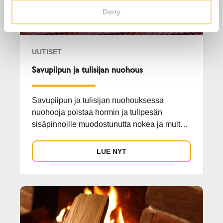
Deny
UUTISET
Savupiipun ja tulisijan nuohous
Savupiipun ja tulisijan nuohouksessa
nuohooja poistaa hormin ja tulipesän
sisäpinnoille muodostunutta nokea ja muita
epäpuhtauksia, joita sy...
LUE NYT