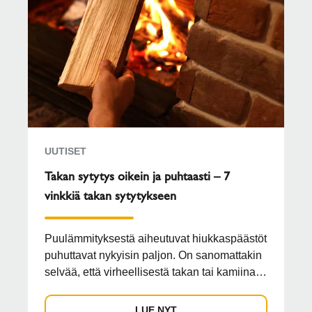
UUTISET
Takan sytytys oikein ja puhtaasti – 7
vinkkiä takan sytytykseen
Puulämmityksestä aiheutuvat hiukkaspäästöt
puhuttavat nykyisin paljon. On sanomattakin
selvää, että virheellisestä takan tai kamiinan
lämmit...
LUE NYT