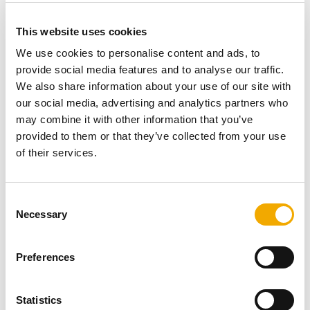
This website uses cookies
We use cookies to personalise content and ads, to
provide social media features and to analyse our traffic.
München, 29. huhtikuuta 2024 – Schiedel International
We also share information about your use of our site with
ilmoitti nimittäneensä Alberto Kölmelin Schiedel
our social media, advertising and analytics partners who
Internationalin toimitusjohtajaksi ja presidentiksi 1.
may combine it with other information that you’ve
toukokuuta alkaen. Kölmel seuraa Alessandro
provided to them or that they’ve collected from your use
Cappellinia, joka on ottanut vastaan ​​BMI Groupin
aurinkoenergiajohtajan tehtävän. BMI Group ja Schiedel
of their services.
International ovat Standard Industries -yrityksiä.
Schiedel, Euroopan johtava savupiippujen, uunien ja
ilmanvaihtojärjestelmien toimittaja, on BMI Groupin
C
itsenäinen yritys.
Necessary
o
"Alberton rakennusalan ja markkinoiden tuntemus,
n
johdonmukainen keskittyminen asiakkaidemme
s
Preferences
tarpeisiin sekä sitoutuminen organisaatioomme ja sen
e
henkilöstöön tekevät hänestä ihanteellisen johtajan
n
viemään Schiedelin seuraavaa kasvuvaihetta", sanoo
t
Statistics
BMI Groupin toimitusjohtaja Thomas Casparie. "Odotan