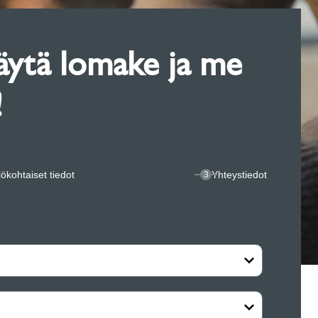
äytä lomake ja me
!
ökohtaiset ​​tiedot
Yhteystiedot
3
Henkilök
Yritys*
Etunimesi