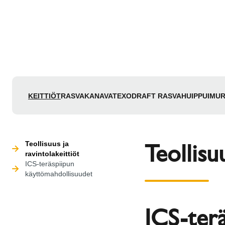
KEITTIÖT
RASVAKANAVAT
EXODRAFT RASVAHUIPPUIMUR
Teollisu
Teollisuus ja
ravintolakeittiöt
ICS-teräspiipun
käyttömahdollisuudet
ICS-ter