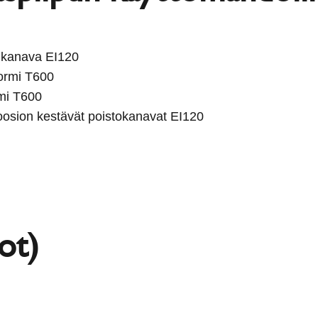
 kanava EI120
ormi T600
rmi T600
oosion kestävät poistokanavat EI120
ot)