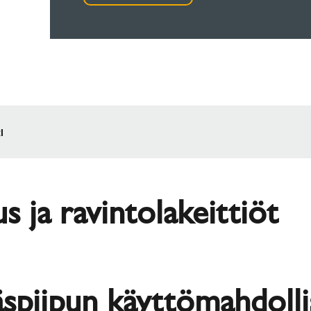
I
us ja ravintolakeittiöt
äspiipun käyttömahdoll