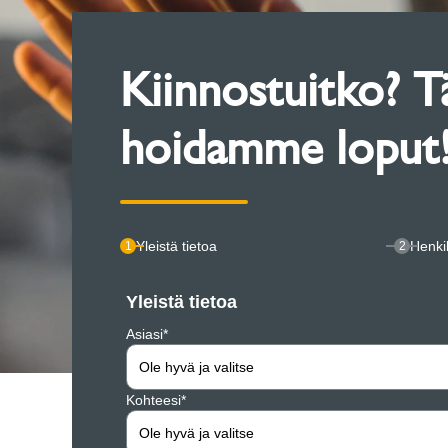
Kiinnostuitko? T
hoidamme loput
Yleistä tietoa
Henkil
1
2
Yleistä tietoa
Asiasi*
Ole hyvä ja valitse
Kohteesi*
Ole hyvä ja valitse