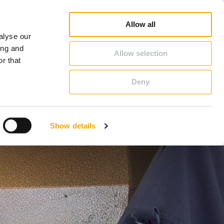
Jälleenmyyjähaku
Ura
Schiedelistä
Suomi
Allow all
alyse our
YHTEYSTIEDOT & NEUVONTA
ing and
Allow selection
r that
Deny
Bosnia
Itävalta
Show details
Norja
Ruotsi
Slovenia
Tšekki