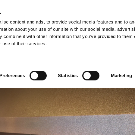
s
ise content and ads, to provide social media features and to an
rmation about your use of our site with our social media, advertis
 combine it with other information that you’ve provided to them o
 use of their services.
Ammattilaisille
ollanti)
Benelux (ranska)
nia
Italia
Preferences
Statistics
Marketing
Liettua
Romania
Slovakia
Tanska
Viro