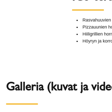
Rasvahuuvien
Pizzauunien h
Hiiligrillien ho
Höyryn ja korr
Galleria (kuvat ja vide