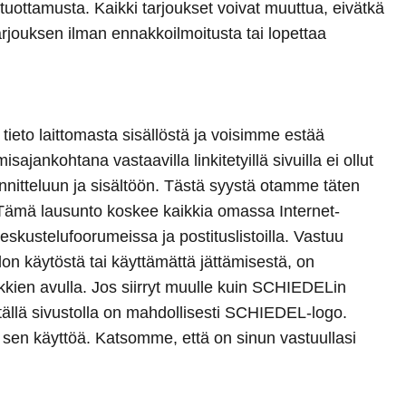
ta tuottamusta. Kaikki tarjoukset voivat muuttua, eivätkä
arjouksen ilman ennakkoilmoitusta tai lopettaa
 tieto laittomasta sisällöstä ja voisimme estää
ankohtana vastaavilla linkitetyillä sivuilla ei ollut
uunnitteluun ja sisältöön. Tästä syystä otamme täten
n. Tämä lausunto koskee kaikkia omassa Internet-
skustelufoorumeissa ja postituslistoilla. Vastuu
iedon käytöstä tai käyttämättä jättämisestä, on
inkkien avulla. Jos siirryt muulle kuin SCHIEDELin
tällä sivustolla on mahdollisesti SCHIEDEL-logo.
e sen käyttöä. Katsomme, että on sinun vastuullasi