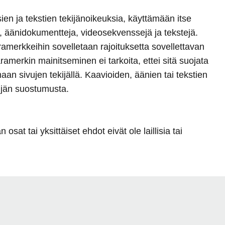
ien ja tekstien tekijänoikeuksia, käyttämään itse
a, äänidokumentteja, videosekvenssejä ja tekstejä.
ramerkkeihin sovelletaan rajoituksetta sovellettavan
merkin mainitseminen ei tarkoita, ettei sitä suojata
an sivujen tekijällä. Kaavioiden, äänien tai tekstien
ekijän suostumusta.
at tai yksittäiset ehdot eivät ole laillisia tai