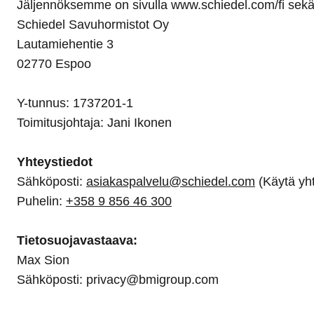
Jäljennöksemme on sivulla www.schiedel.com/fi sekä 
l
Schiedel Group
e
Schiedel Savuhormistot Oy
c
Lautamiehentie 3
t
02770 Espoo
i
o
Y-tunnus: 1737201-1
n
Toimitusjohtaja: Jani Ikonen
Yhteystiedot
Sähköposti:
asiakaspalvelu@schiedel.com
(Käytä yh
Puhelin:
+358 9 856 46 300
Tietosuojavastaava:
Max Sion
Sähköposti: privacy@bmigroup.com