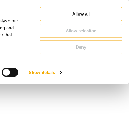
Jälleenmyyjähaku
Ura
Schiedelistä
Suomi
Allow all
alyse our
YHTEYSTIEDOT & NEUVONTA
ing and
Allow selection
r that
Deny
Benelux (ranska)
Italia
Show details
Liettua
Romania
Slovakia
Tanska
Viro