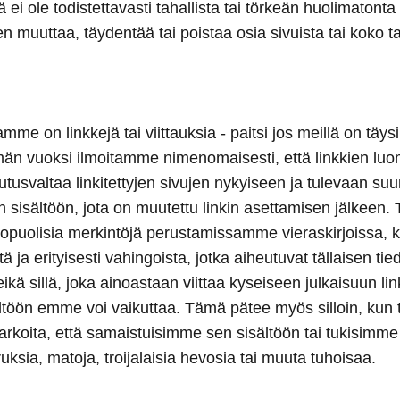
lä ei ole todistettavasti tahallista tai törkeän huolimaton
n muuttaa, täydentää tai poistaa osia sivuista tai koko t
e on linkkejä tai viittauksia - paitsi jos meillä on täysi
 vuoksi ilmoitamme nimenomaisesti, että linkkien luomisaj
ikutusvaltaa linkitettyjen sivujen nykyiseen ja tulevaan s
jen sisältöön, jota on muutettu linkin asettamisen jälkee
kopuolisia merkintöjä perustamissamme vieraskirjoissa, ke
stä ja erityisesti vahingoista, jotka aiheutuvat tällaisen t
eikä sillä, joka ainoastaan viittaa kyseiseen julkaisuun l
ältöön emme voi vaikuttaa. Tämä pätee myös silloin, kun 
tarkoita, että samaistuisimme sen sisältöön tai tukisimm
ruksia, matoja, troijalaisia hevosia tai muuta tuhoisaa.