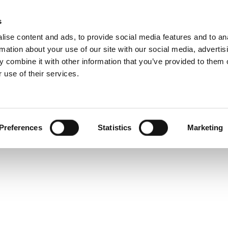
s
ise content and ads, to provide social media features and to an
rmation about your use of our site with our social media, advertis
 combine it with other information that you’ve provided to them o
 use of their services.
Ammattilaisille
ollanti)
Benelux (hollanti)
Iso-Britannia
Preferences
Statistics
Marketing
Latvia
Ranska
Serbia
Sveitsi
Unkari