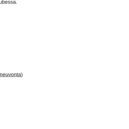
tubessa.
t-neuvonta
)