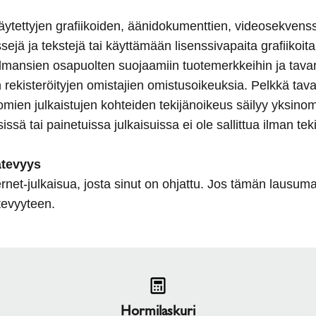
käytettyjen grafiikoiden, äänidokumenttien, videosekvenss
ejä ja tekstejä tai käyttämään lisenssivapaita grafiikoit
 kolmansien osapuolten suojaamiin tuotemerkkeihin ja tava
kisteröityjen omistajien omistusoikeuksia. Pelkkä tavara
mien julkaistujen kohteiden tekijänoikeus säilyy yksinoma
sissä tai painetuissa julkaisuissa ei ole sallittua ilman t
ätevyys
t-julkaisua, josta sinut on ohjattu. Jos tämän lausuman os
tevyyteen.
Hormilaskuri