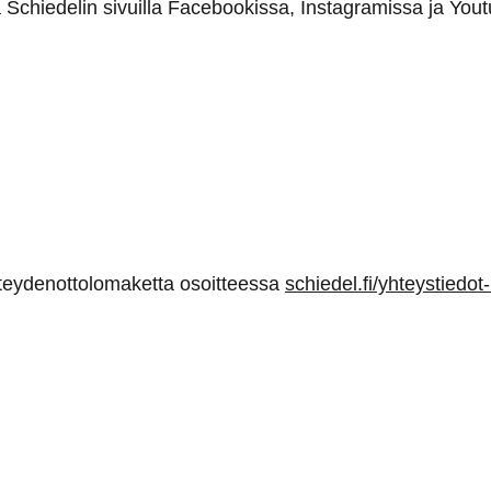
Schiedelin sivuilla Facebookissa, Instagramissa ja You
teydenottolomaketta osoitteessa
schiedel.fi/yhteystiedo