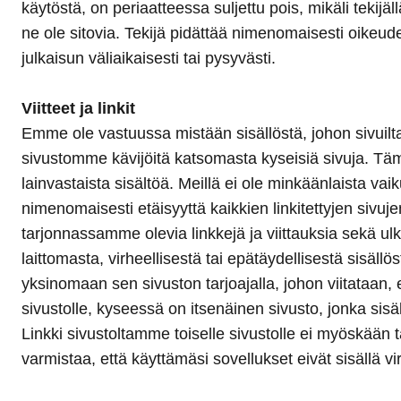
käytöstä, on periaatteessa suljettu pois, mikäli tekijäl
ne ole sitovia. Tekijä pidättää nimenomaisesti oikeude
julkaisun väliaikaisesti tai pysyvästi.
Viitteet ja linkit
Emme ole vastuussa mistään sisällöstä, johon sivuiltamm
sivustomme kävijöitä katsomasta kyseisiä sivuja. Tämän
lainvastaista sisältöä. Meillä ei ole minkäänlaista va
nimenomaisesti etäisyyttä kaikkien linkitettyjen sivu
tarjonnassamme olevia linkkejä ja viittauksia sekä ul
laittomasta, virheellisestä tai epätäydellisestä sisällö
yksinomaan sen sivuston tarjoajalla, johon viitataan, 
sivustolle, kyseessä on itsenäinen sivusto, jonka sis
Linkki sivustoltamme toiselle sivustolle ei myöskään 
varmistaa, että käyttämäsi sovellukset eivät sisällä vi