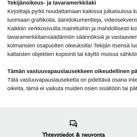
Tekijänoikeus- ja tavaramerkkilaki
Kirjoittaja pyrkii noudattamaan kaikissa julkaisuissa 
luomiaan grafiikoita, äänidokumentteja, videosekvenss
Kaikkiin verkkosivuilla mainittuihin ja mahdollisesti
tavaramerkkilainsäädännön säännöksiä ja vastaavien re
kolmansien osapuolten oikeuksilla! Tekijän itsensä luo
kaltaisten objektien kopiointi tai käyttö muissa sähköi
Tämän vastuuvapauslausekkeen oikeudellinen p
Tätä vastuuvapauslauseketta on pidettävä osana Interne
oikeita, tämä ei vaikuta muiden osien sisältöön tai pä
Yhteystiedot & neuvonta