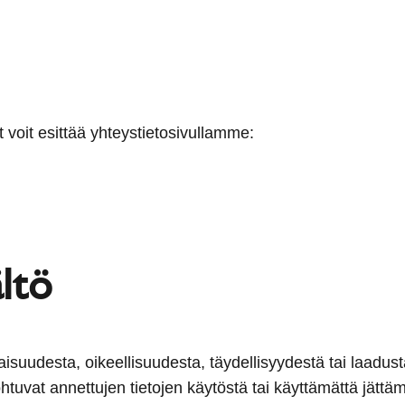
voit esittää yhteystietosivullamme:
ltö
htaisuudesta, oikeellisuudesta, täydellisyydestä tai laadu
htuvat annettujen tietojen käytöstä tai käyttämättä jättämis