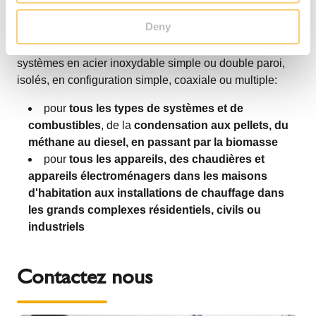
dernière génération de systèmes de chauffage.
Pour le
Deny
secteur de la plomberie et du chauffage
, Schiedel
propose un assortiment de solutions complètes,
systèmes en acier inoxydable simple ou double paroi,
isolés, en configuration simple, coaxiale ou multiple:
pour
tous les types de systèmes et de
combustibles
, de la
condensation aux pellets, du
méthane au diesel, en passant par la biomasse
pour
tous les appareils, des chaudières et
appareils électroménagers dans les maisons
d'habitation aux installations de chauffage dans
les grands complexes résidentiels, civils ou
industriels
Contactez nous