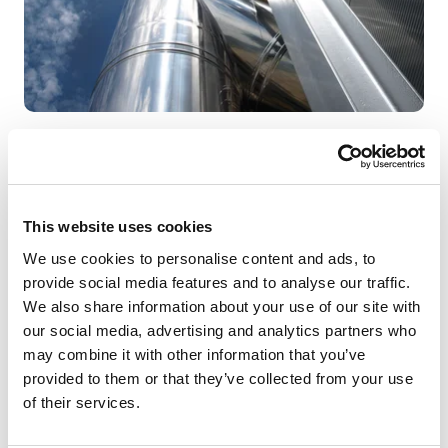
Avec des équipes d'installation spécialisées, Schiedel
propose, conçoit et installe des solutions pour les
systèmes de cheminées les plus complexes dans les
secteurs civil et industriel : centrales thermiques,
This website uses cookies
groupes électrogènes, motopompes anti-incendie, fours,
We use cookies to personalise content and ads, to
moteurs, alimentations sans interruption, générateurs
provide social media features and to analyse our traffic.
diesel ou centrales à biomasse,
conduits de fumée
We also share information about your use of our site with
étudiés et conçus pour des bâtiments publics ou
our social media, advertising and analytics partners who
commerciaux
- écoles, bureaux, hôpitaux, logistique,
may combine it with other information that you’ve
entrepôts, magasins ou centres commerciaux, aéroports,
provided to them or that they’ve collected from your use
gares - et pour des
sites de production et d'industrie
.
of their services.
Avec des certifications spécifiques et des performances
de résistance au feu EI 120