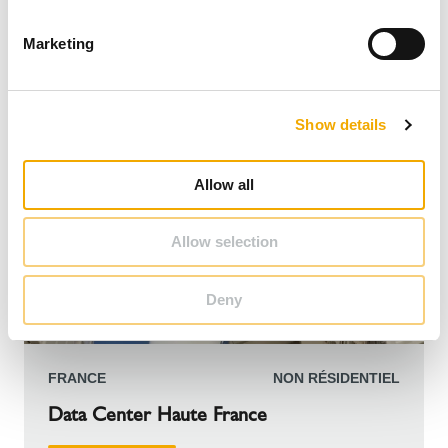
S
e
Marketing
l
e
c
Show details
t
i
o
Allow all
n
Allow selection
Deny
FRANCE
NON RÉSIDENTIEL
Data Center Haute France