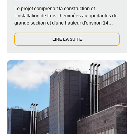
Le projet comprenait la construction et
l'installation de trois cheminées autoportantes de
grande section et d'une hauteur d'environ 14
mètres chacune, fournies et installées par un
partenaire spécialisé, servant de nombreux
LIRE LA SUITE
générateurs pour un important centre de données
situé dans le département de la Haute France.
Les conduits de fumée reliés aux groupes
électrogènes ont été réalisés avec le système
ICS 5000 avec une section de 400 mm de
diamètre.