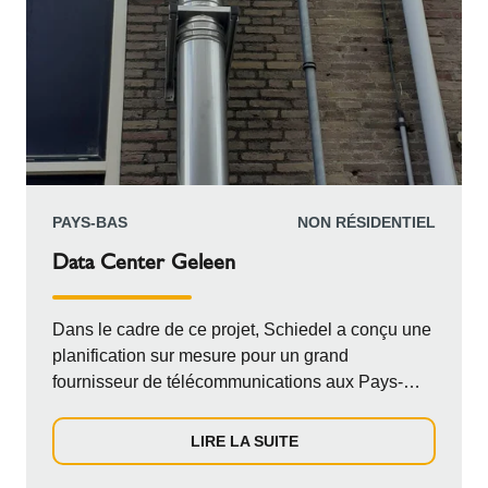
PAYS-BAS
NON RÉSIDENTIEL
Data Center Geleen
Dans le cadre de ce projet, Schiedel a conçu une
planification sur mesure pour un grand
fournisseur de télécommunications aux Pays-
Bas, afin d'intégrer un nouveau générateur
d'énergie de secours avec atténuation du bruit
LIRE LA SUITE
dans un bâtiment à l'espace limité. Le client, un
important fournisseur de télécommunications et