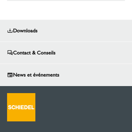
de données, avait opté pour un générateur plus
puissant. Schiedel a relevé le double défi du
manque d'espace et des normes acoustiques
strictes grâce à une ingénierie intelligente et à
Downloads
des mesures acoustiques.
Contact & Conseils
News et événements