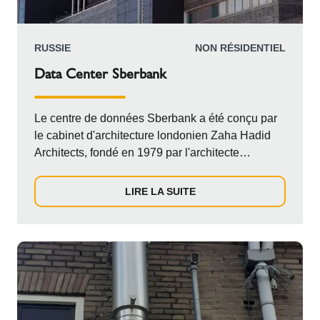
RUSSIE
NON RÉSIDENTIEL
Data Center Sberbank
Le centre de données Sberbank a été conçu par
le cabinet d'architecture londonien Zaha Hadid
Architects, fondé en 1979 par l'architecte
britannique Zaha Hadid. Elle fut la première
femme à recevoir le prix Pritzker, la plus
LIRE LA SUITE
prestigieuse récompense en architecture au
monde. Parmi ses réalisations les plus connues
figurent le MAXXI | Musée national des arts du
XXIe siècle à Rome, le Centre des sports
nautiques de Londres, le Centre Heydar Aliyev à
Bakou, le Centre Rosenthal d'art contemporain à
Cincinnati et l'Opéra de Guangzhou.