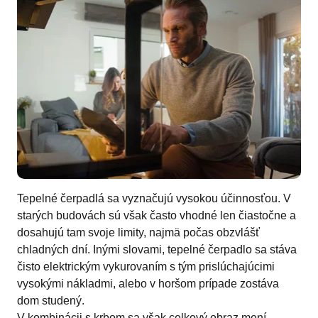
Tepelné čerpadlá sa vyznačujú vysokou účinnosťou. V
starých budovách sú však často vhodné len čiastočne a
dosahujú tam svoje limity, najmä počas obzvlášť
chladných dní. Inými slovami, tepelné čerpadlo sa stáva
čisto elektrickým vykurovaním s tým prislúchajúcimi
vysokými nákladmi, alebo v horšom prípade zostáva
dom studený.
V kombinácii s krbom sa však celkový obraz mení