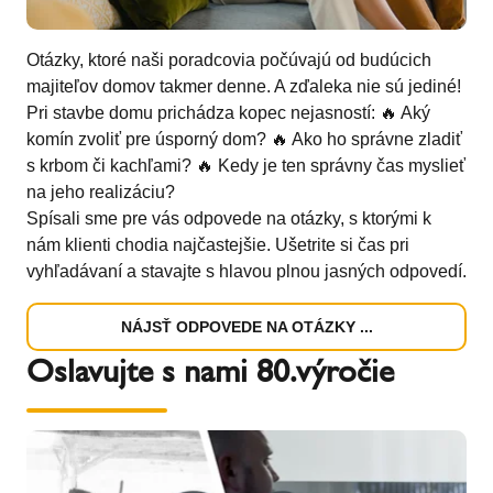
Otázky, ktoré naši poradcovia počúvajú od budúcich
majiteľov domov takmer denne. A zďaleka nie sú jediné!
Pri stavbe domu prichádza kopec nejasností: 🔥 Aký
komín zvoliť pre úsporný dom? 🔥 Ako ho správne zladiť
s krbom či kachľami? 🔥 Kedy je ten správny čas myslieť
na jeho realizáciu?
Spísali sme pre vás odpovede na otázky, s ktorými k
nám klienti chodia najčastejšie. Ušetrite si čas pri
vyhľadávaní a stavajte s hlavou plnou jasných odpovedí.
NÁJSŤ ODPOVEDE NA OTÁZKY ...
Oslavujte s nami 80.výročie