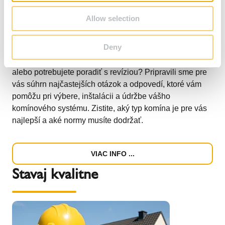
Allow selection
Deny
Hľadáte ideálny komín pre váš dom, riešite vložkovanie
alebo potrebujete poradiť s revíziou? Pripravili sme pre
vás súhrn najčastejších otázok a odpovedí, ktoré vám
pomôžu pri výbere, inštalácii a údržbe vášho
komínového systému. Zistite, aký typ komína je pre vás
najlepší a aké normy musíte dodržať.
VIAC INFO ...
Stavaj kvalitne