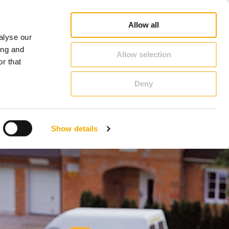
Poradca pre komíny a kachle
Vyhľadávanie partnerov
O Schiedel
Slovensko
Allow all
alyse our
KONTAKT & PORADENSTVO
ing and
Allow selection
r that
Deny
Bosna
Estónsko
Show details
Lotyšsko
Poľsko
Slovinsko
Veľká Británia