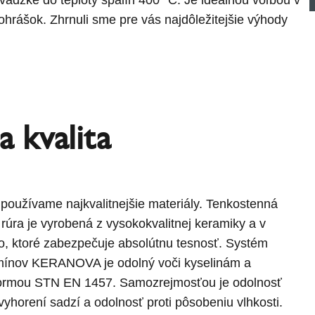
kohrášok. Zhrnuli sme pre vás najdôležitejšie výhody
a kvalita
 používame najkvalitnejšie materiály. Tenkostenná
á rúra je vyrobená z vysokokvalitnej keramiky a v
lo, ktoré zabezpečuje absolútnu tesnosť. Systém
mínov KERANOVA je odolný voči kyselinám a
 normou STN EN 1457. Samozrejmosťou je odolnosť
 vyhorení sadzí a odolnosť proti pôsobeniu vlhkosti.