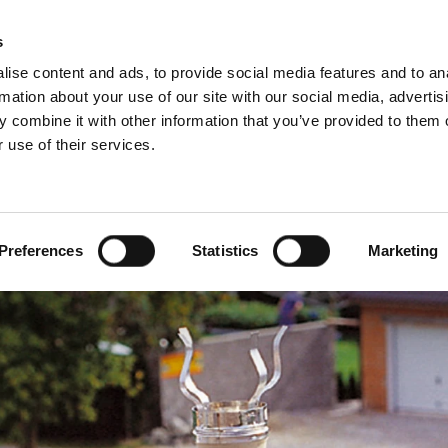
Vyhľadávanie poradcu
Na stiahnutie
s
ise content and ads, to provide social media features and to an
rmation about your use of our site with our social media, advertis
 combine it with other information that you’ve provided to them o
 use of their services.
Pre profesionálov
Francúzsky)
Benelux (Holandský)
ko
Dánsko
Preferences
Statistics
Marketing
Litva
Nórsko
o
Slovensko
Ukrajina
ko
Švédsko