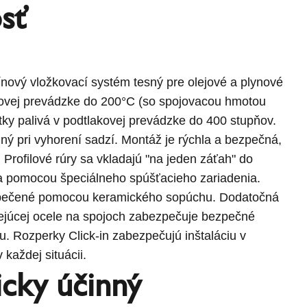
sť
vý vložkovací systém tesný pre olejové a plynové
akovej prevádzke do 200°C (so spojovacou hmotou
ky palivá v podtlakovej prevádzke do 400 stupňov.
ý pri vyhorení sadzí. Montáž je rýchla a bezpečná,
 Profilové rúry sa vkladajú "na jeden záťah" do
a pomocou špeciálneho spúšťacieho zariadenia.
zpečené pomocou keramického sopúchu. Dodatočná
ejúcej ocele na spojoch zabezpečuje bezpečné
u. Rozperky Click-in zabezpečujú inštaláciu v
 každej situácii.
icky účinný