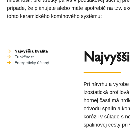
prípade, že plánujete alebo máte spotrebič na tzv. e
tohto keramického komínového systému:
Najvyšši
Najvyššia kvalita
Funkčnosť
Energeticky účinný
Pri návrhu a výrobe
izostatická profilov
hornej časti má hrd
odvodu spalín a ko
korózii v súlade s
spalinovej cesty pri