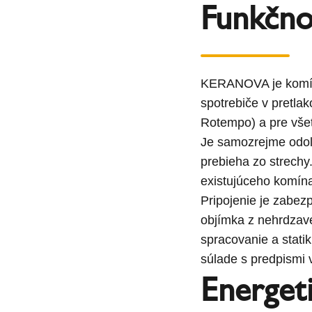
Funkčno
KERANOVA je komíno
spotrebiče v pretl
Rotempo) a pre všet
Je samozrejme odoln
prebieha zo strechy.
existujúceho komín
Pripojenie je zabe
objímka z nehrdzav
spracovanie a statik
súlade s predpismi v
Energet