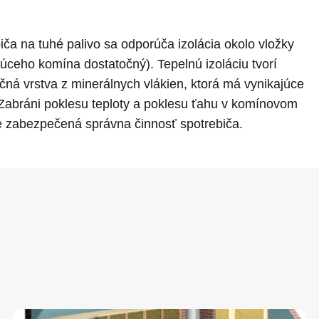
biča na tuhé palivo sa odporúča izolácia okolo vložky
ujúceho komína dostatočný). Tepelnú izoláciu tvorí
ačná vrstva z minerálnych vlákien, ktorá má vynikajúce
. Zabráni poklesu teploty a poklesu ťahu v komínovom
e zabezpečená správna činnosť spotrebiča.