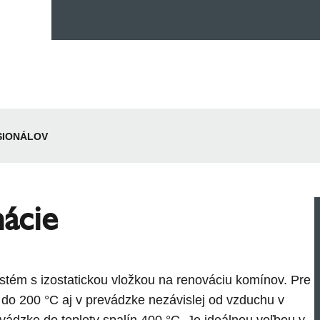
SIONÁLOV
mácie
ém s izostatickou vložkou na renováciu komínov. Pre
 do 200 °C aj v prevádzke nezávislej od vzduchu v
evádzke do teploty spalín 400 °C. Je ideálnou voľbou v