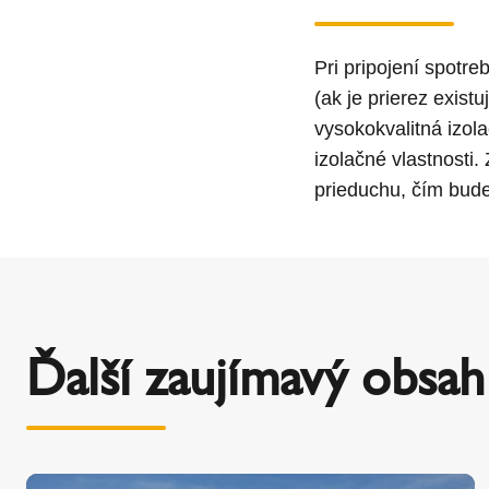
Pri pripojení spotre
(ak je prierez exist
vysokokvalitná izol
izolačné vlastnosti
prieduchu, čím bud
Ďalší zaujímavý obsah