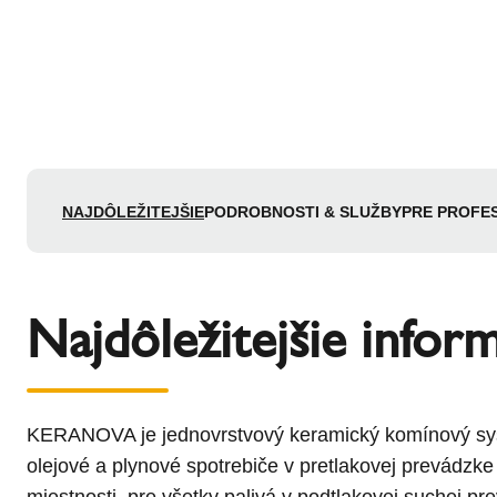
NAJDÔLEŽITEJŠIE
PODROBNOSTI & SLUŽBY
PRE PROFE
Najdôležitejšie infor
KERANOVA je jednovrstvový keramický komínový syst
olejové a plynové spotrebiče v pretlakovej prevádzke
miestnosti, pre všetky palivá v podtlakovej suchej pr