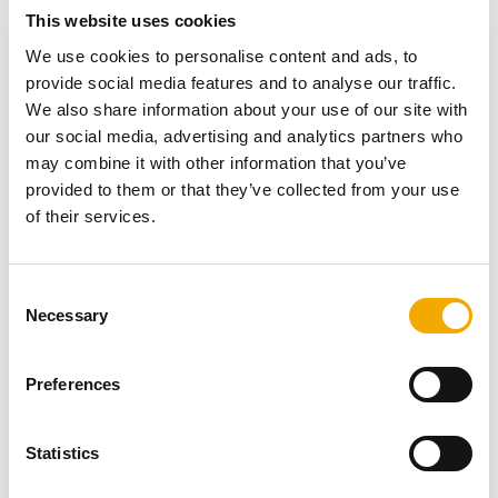
This website uses cookies
Stojí za zmienku
We use cookies to personalise content and ads, to
provide social media features and to analyse our traffic.
We also share information about your use of our site with
Tepelné čerpadlo nie je zárukou tepla a svetla za
our social media, advertising and analytics partners who
každých okolností. Lebo na svoju prevádzku potrebuje
may combine it with other information that you’ve
elektrickú energiu.
provided to them or that they’ve collected from your use
S komínom a krbom alebo krbovými kachlami máte
of their services.
zaručené teplo a svetlo bez elektrickej energie.
Naviac získavate obraz, ktorý sa nikdy neopakuje, nie je
C
prerušovaný reklamami.
Necessary
o
Záleží nám na tom, aby vašej rodine, vašim blízkym bolo
n
teplo.
s
Preferences
Získajte teplo a svetlo za každých okolností!
e
n
t
Statistics
S