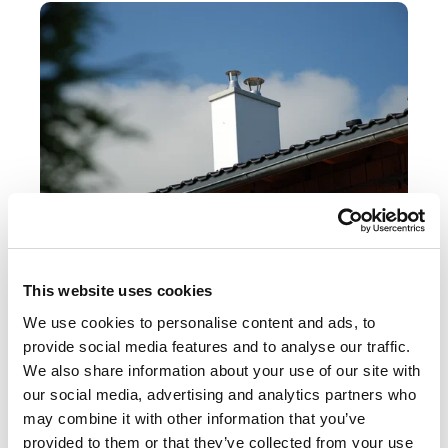
This website uses cookies
UKONČENIA KOMÍNOV
We use cookies to personalise content and ads, to
provide social media features and to analyse our traffic.
Prefabrikované komínové plášte, krycie
We also share information about your use of our site with
hlavy, prekrytia komínov.
our social media, advertising and analytics partners who
may combine it with other information that you’ve
K VÝROBKU UKONČENIA KOMÍNOV
provided to them or that they’ve collected from your use