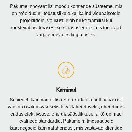
Pakume innovaatilisi moodulkorstende süsteeme, mis
on mõeldud nii tööstuslikele kui ka individuaalsetele
projektidele. Valikust leiab nii keraamilisi kui
roostevabast terasest korstnasüsteeme, mis töötavad
väga erinevates tingimustes.
Kaminad
Schiedeli kaminad ei lisa Sinu kodule ainult hubasust,
vaid on usaldusväärseks terviklahenduseks, ühendades
endas efektiivsuse, energiasäästlikkuse ja kõrgeimad
kvaliteedistandardid. Pakume mitmesuguseid
kaasaegseid kaminalahendusi, mis vastavad klientide