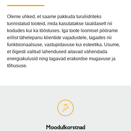
Oleme uhked, et saame pakkuda turuliidriteks
tunnistatud tooteid, mida kasutatakse laialdaselt nii
kodudes kui ka tööstuses. Iga toote loomisel pöörame
erilist tähelepanu klientide vajadustele, tagades nii
funktsionaalsuse, vastupidavuse kui esteetika. Usume,
et õigesti valitud lahendused aitavad vähendada
energiakulusid ning tagavad erakordse mugavuse ja
tõhususe.
Moodulkorstnad