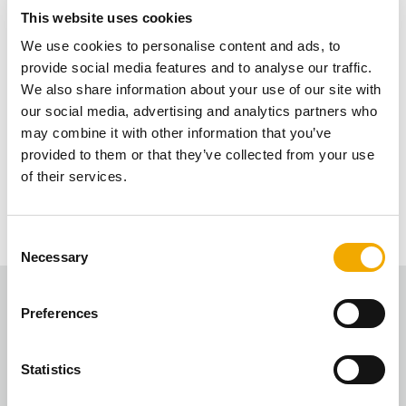
This website uses cookies
PERMETER SMOOTH AIR
We use cookies to personalise content and ads, to
provide social media features and to analyse our traffic.
Roostevabast terasest korsten, sobib
We also share information about your use of our site with
energiasäästlikele kodudele ning
our social media, advertising and analytics partners who
passiivmajadele.
may combine it with other information that you’ve
provided to them or that they’ve collected from your use
TOOTE JUURDE
of their services.
C
Necessary
o
n
s
Preferences
Leia endale sobiv lahendus
e
n
t
Statistics
S
Schiedel pakub laia tootevalikut, mis vastab iga kliendi