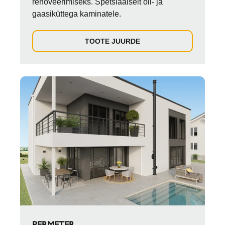
renoveerimiseks. Spetsiaalselt õli- ja
gaasiküttega kaminatele.
TOOTE JUURDE
PERMETER