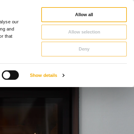
rofi
Schornstein & Kaminofen Ratgeber
Karriere
Über Schiedel
Deutschland
Allow all
alyse our
KONTAKT & BERATUNG
ing and
Allow selection
r that
Deny
Benelux (Niederländisch)
Dänemark
Show details
Großbritannien
Litauen
Schweden
Slowenien
Österreich