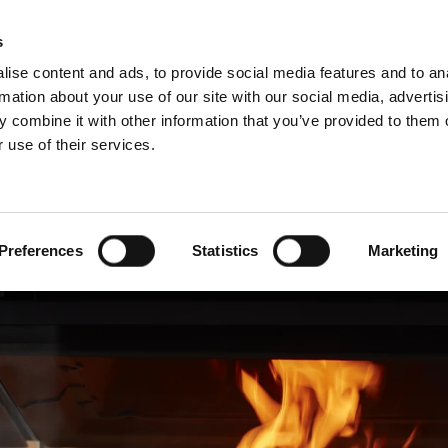
Webshop
Schiedel P
s
ise content and ads, to provide social media features and to an
rmation about your use of our site with our social media, advertis
 combine it with other information that you’ve provided to them o
 use of their services.
Service
Für Profis
Französisch)
Benelux (Niederländisch)
Deutschland
Preferences
Statistics
Marketing
Frankreich
Lettland
Rumänien
Slowakei
Ungarn