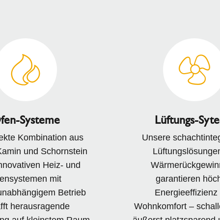
fen-Systeme
Lüftungs-Syt
fekte Kombination aus
Unsere schachtinteg
Kamin und Schornstein
Lüftungslösungen
nnovativen Heiz- und
Wärmerückgewin
ensystemen mit
garantieren höc
unabhängigem Betrieb
Energieeffizienz
fft herausragende
Wohnkomfort – schallo
ung auf kleinstem Raum
äußerst platzsparend 