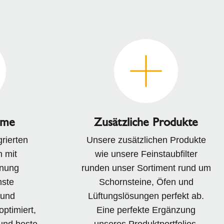
eme
Zusätzliche Produkte
rierten
Unsere zusätzlichen Produkte
 mit
wie unsere Feinstaubfilter
nung
runden unser Sortiment rund um
hste
Schornsteine, Öfen und
 und
Lüftungslösungen perfekt ab.
ptimiert,
Eine perfekte Ergänzung
und beste
unseres Produktportfolios.