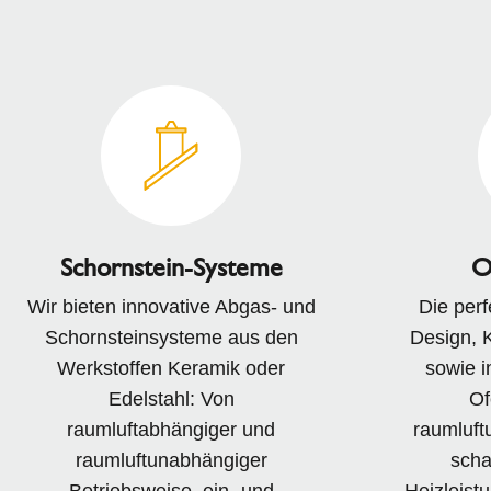
Schornstein-Systeme
O
Wir bieten innovative Abgas- und
Die per
Schornsteinsysteme aus den
Design, 
Werkstoffen Keramik oder
sowie i
Edelstahl: Von
Of
raumluftabhängiger und
raumluft
raumluftunabhängiger
scha
Betriebsweise, ein- und
Heizleist