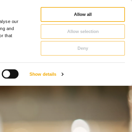
rofi
Schornstein & Kaminofen Ratgeber
Karriere
Über Schiedel
Deutschland
Allow all
alyse our
KONTAKT & BERATUNG
ing and
Allow selection
r that
Deny
Bosnien
Estland
Show details
Italien
Norwegen
Schweiz
Tschechische Republik