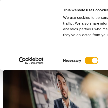
This website uses cookie
We use cookies to personal
Alles
traffic. We also share info
analytics partners who may
Bitte wählen Sie Ihr Land
they’ve collected from your
Produkte
Anwendungen & Branchen
Unternehmen
Geschichte
Benelux (Englisch)
Benelux (
C
News, Presse und Events
Bulgarien
Deutschl
Necessary
o
Finnland
Frankreic
n
Kroatien
Lettland
s
Polen
Rumänie
e
n
Serbien
Slowakei
t
Ukraine
Ungarn
S
e