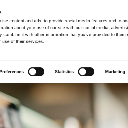
Webshop
Schiedel P
s
ise content and ads, to provide social media features and to an
rmation about your use of our site with our social media, advertis
 combine it with other information that you’ve provided to them o
 use of their services.
Service
Für Profis
Französisch)
Benelux (Niederländisch)
and
Dänemark
Preferences
Statistics
Marketing
h
Großbritannien
Litauen
n
Schweden
Slowenien
Österreich