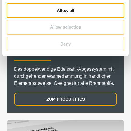
i
o
Allow all
n
Allow selection
Deny
ICS
Das doppelwandige Edelstahl-Abgassystem mit
durchgehender Wärmedämmung in handlicher
Elementbauweise. Geeignet für alle Brennstoffe.
ZUM PRODUKT ICS