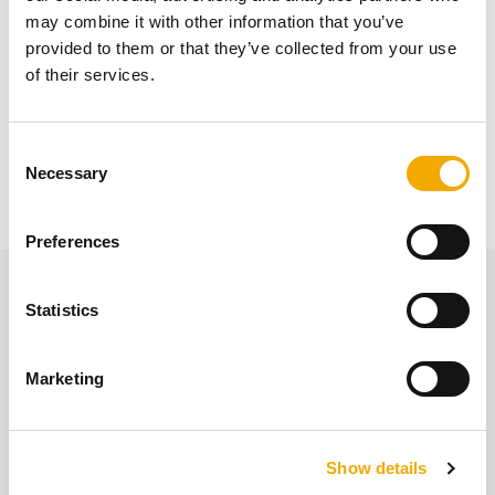
may combine it with other information that you’ve
provided to them or that they’ve collected from your use
of their services.
Bei der Produktion des ME Schornsteins wird Wert auf
ausschließlich höchst qualitative Materialien und
C
Necessary
Präzision gelegt. Der Außenmantel ist aus
o
hochwertigem Edelstahl.
n
s
Preferences
e
n
Weitere interessante Inhalte
t
Statistics
S
e
Marketing
l
e
c
Show details
t