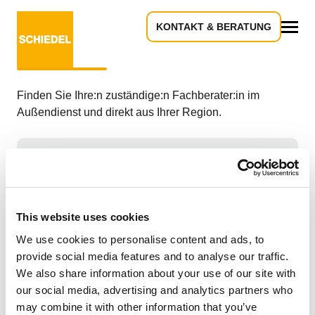
KONTAKT & BERATUNG
Verkaufsberater-Suche
Alles
Finden Sie Ihre:n zuständige:n Fachberater:in im
Außendienst und direkt aus Ihrer Region.
So einfach geht’s:
Postleitzahl eingeben (Bitte alle 5 Stellen
Ihrer Postleitzahl eingeben)
This website uses cookies
Ihr passender Verkaufsberater wird
We use cookies to personalise content and ads, to
automatisch angezeigt
provide social media features and to analyse our traffic.
Wählen Sie Ihren gewünschten Fachbereich
We also share information about your use of our site with
Kontaktieren Sie Ihren zuständigen
our social media, advertising and analytics partners who
Ansprechpartner
may combine it with other information that you’ve