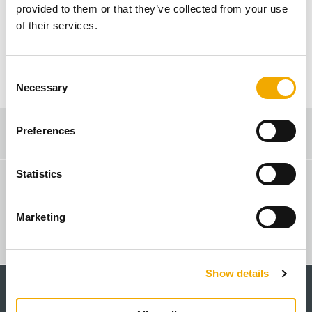
provided to them or that they’ve collected from your use
Ihre Postleitzahl
of their services.
C
Necessary
o
n
s
Preferences
Verkaufsberater-Suche
e
n
t
Statistics
Webshop
S
e
Marketing
l
Schiedel Profi
e
c
Show details
t
i
o