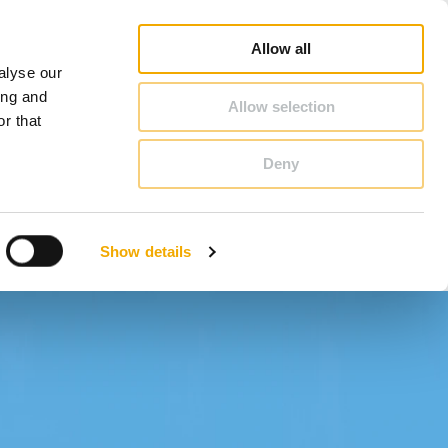
rofi
Schornstein & Kaminofen Ratgeber
Karriere
Über Schiedel
Deutschland
Allow all
alyse our
KONTAKT & BERATUNG
ing and
Allow selection
r that
Deny
Bosnien
Estland
Show details
Italien
Norwegen
Schweiz
Tschechische Republik