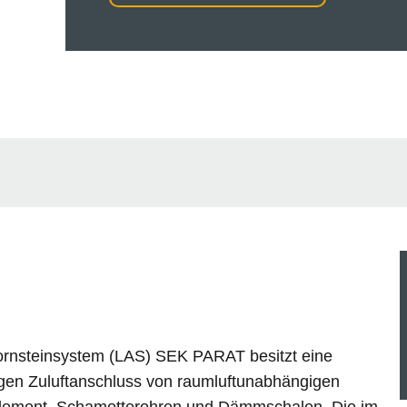
ornsteinsystem (LAS) SEK PARAT besitzt eine
tigen Zuluftanschluss von raumluftunabhängigen
-Element, Schamotterohren und Dämmschalen. Die im