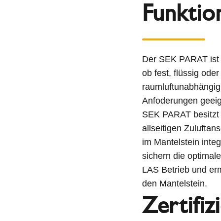
Funktio
Der SEK PARAT ist e
ob fest, flüssig ode
raumluftunabhängig 
Anfoderungen geeig
SEK PARAT besitzt 
allseitigen Zulufta
im Mantelstein int
sichern die optimal
LAS Betrieb und erm
den Mantelstein.
Zertifiz