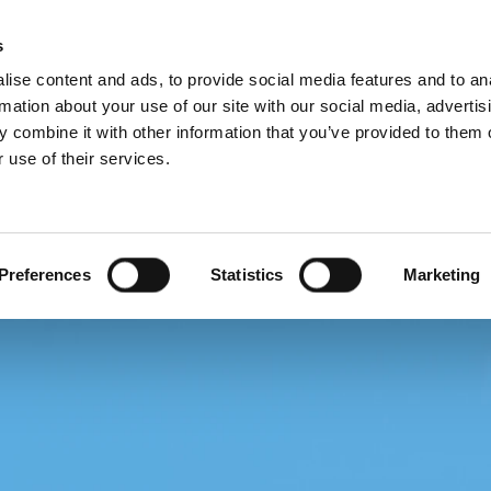
Webshop
Schiedel P
s
ise content and ads, to provide social media features and to an
rmation about your use of our site with our social media, advertis
 combine it with other information that you’ve provided to them o
 use of their services.
Service
Für Profis
Französisch)
Benelux (Niederländisch)
and
Dänemark
Preferences
Statistics
Marketing
h
Großbritannien
Litauen
n
Schweden
Slowenien
Österreich