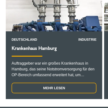
DEUTSCHLAND
INDUSTRIE
Krankenhaus Hamburg
Auftraggeber war ein großes Krankenhaus in
Hamburg, das seine Notstromversorgung für den
OP-Bereich umfassend erweitert hat, um
sicherzustellen, dass lebensrettende Operationen
auch bei einem Stromausfall mit ausreichend
MEHR LESEN
Energiekapazität störungsfrei fortgesetzt werden
können. Im Rahmen dieses Projekts lieferte
Schiedel für die neuen, mit Diesel betriebenen