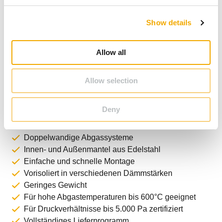
c
Show details
t
i
o
Allow all
n
Allow selection
Systemvorteile ICS 5000
Deny
Doppelwandige Abgassysteme
Innen- und Außenmantel aus Edelstahl
Einfache und schnelle Montage
Vorisoliert in verschiedenen Dämmstärken
Geringes Gewicht
Für hohe Abgastemperaturen bis 600°C geeignet
Für Druckverhältnisse bis 5.000 Pa zertifiziert
Vollständiges Lieferprogramm