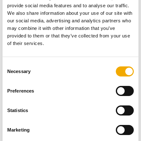
industrielle Anwendungen.
provide social media features and to analyse our traffic.
We also share information about your use of our site with
our social media, advertising and analytics partners who
ZUM PRODUKT ICS 5000
may combine it with other information that you’ve
provided to them or that they’ve collected from your use
of their services.
C
Necessary
o
Installationsvorteile ICS 5000
n
s
Preferences
e
Spannungsfreie Ausdehnung der Innenschale bei
n
thermischer Beanspruchung gewährleistet (kein
t
Statistics
Einsatz von Kompensatoren notwendig)
S
Flexibel kürzbare Elemente (druckdicht)
e
Marketing
l
e