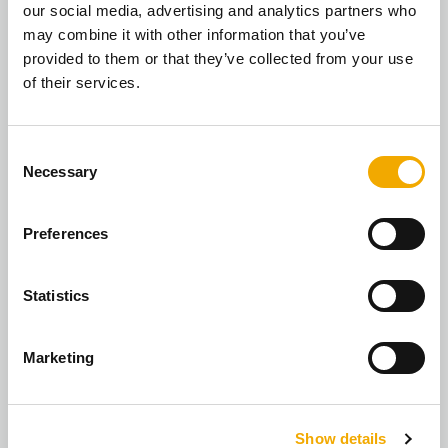
our social media, advertising and analytics partners who
may combine it with other information that you’ve
provided to them or that they’ve collected from your use
PRESSE
of their services.
Veraltete Kaminöfen müssen bis Ende 2024
ausgetauscht oder nachgerüstet werden:
Schiedel bietet innovative Lösungen
C
Necessary
o
n
Ab dem 31. Dezember 2024 tritt eine
s
Preferences
wichtige Frist in Kraft, die viele Besitzer von
e
alten Kaminöfen betrifft. Laut der aktuellen
n
Bundesimmis...
t
Statistics
ARTIKEL JETZT LESEN
S
e
Marketing
l
e
c
Show details
t