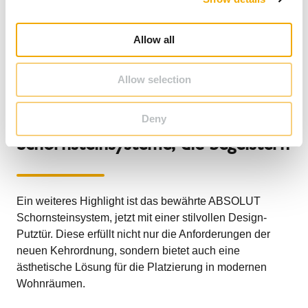
TOP und DOOR, reduziert diese Technologie
i
Feinstaubemissionen bis zu 90 %. Gleichzeitig
o
Allow all
ermöglicht sie – nach Schornsteinfeger-Prüfung – die
n
Weiterverwendung bestehender Kamin- oder
Kachelöfen.
Allow selection
Deny
Schornsteinsysteme, die begeistern
Ein weiteres Highlight ist das bewährte ABSOLUT
Schornsteinsystem, jetzt mit einer stilvollen Design-
Putztür. Diese erfüllt nicht nur die Anforderungen der
neuen Kehrordnung, sondern bietet auch eine
ästhetische Lösung für die Platzierung in modernen
Wohnräumen.