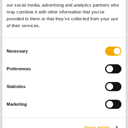
seine raumluftunabhängige Bauweise, die einen
our social media, advertising and analytics partners who
sicheren und energieeffizienten Betrieb, auch parallel zu
may combine it with other information that you’ve
einer Wohnraumlüftung, garantiert. Ob Neubau,
provided to them or that they’ve collected from your use
Nachrüstung oder Ofentausch – dieses System bietet
of their services.
zeitgemäße Heizlösungen mit optimierter Luftführung
und höchsten Komfortansprüchen.
C
Necessary
o
n
Highlight: Feinstaubabscheider
s
Preferences
e
ePURO – für umweltfreundliches
n
Heizen
t
Statistics
S
e
Marketing
l
Mit dem elektrostatischen Feinstaubabscheider ePURO
e
bietet Schiedel eine Lösung, die Holzöfen noch
c
umweltfreundlicher macht. Erhältlich in den Varianten
Show details
t