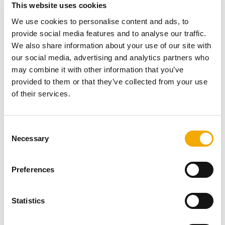
brennbare Baustoffe bei Rauchrohrdurchführung durch
This website uses cookies
Wände geschützt werden. Die Wanddurchführung ist für
We use cookies to personalise content and ads, to
ein- und doppelwandige Verbindungsleitungen, für
provide social media features and to analyse our traffic.
Wandstärken von 100 bis 600 mm und für
We also share information about your use of our site with
Abgastemperaturen bis 450 °C geeignet. Durch die
our social media, advertising and analytics partners who
sieben herausnehmbaren Rohrschalen ist eine sehr
may combine it with other information that you’ve
feine Abstimmung auf die durchzuführende
provided to them or that they’ve collected from your use
Verbindungsleitung möglich. Außerdem sorgt die
of their services.
Aluminiumkaschierung auf der Innenseite der
Wanddurchführung für einen Blower-Door sicheren
Anschluss.
C
Geprüft, zugelassen, sicher
Necessary
o
n
s
Preferences
e
n
t
Statistics
S
e