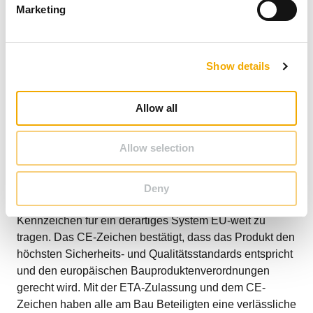
Marketing
l
e
c
Show details
t
i
o
Allow all
n
IGNIS PROTECT ULTRA ist die sicherste
Wanddurchführung für Verbindungsleitungen von
Allow selection
Feuerstätten. Es ist die erste Wanddurchführung am
europäischen Markt, die die ETA-Zertifizierung erreicht
hat. Diese wegweisende Zulassung ermöglicht es
Deny
Schiedel, als erstes Unternehmen in Europa ein CE-
Kennzeichen für ein derartiges System EU-weit zu
tragen. Das CE-Zeichen bestätigt, dass das Produkt den
höchsten Sicherheits- und Qualitätsstandards entspricht
und den europäischen Bauproduktenverordnungen
gerecht wird. Mit der ETA-Zulassung und dem CE-
Zeichen haben alle am Bau Beteiligten eine verlässliche